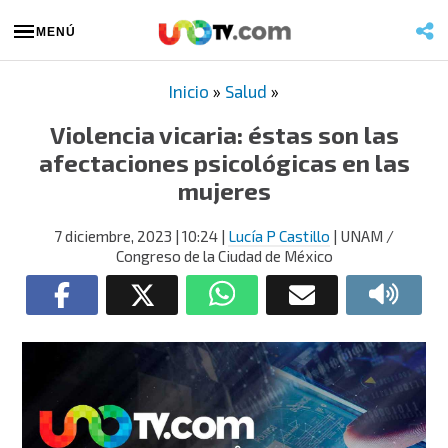
MENÚ
Inicio
»
Salud
»
Violencia vicaria: éstas son las
afectaciones psicológicas en las
mujeres
7 diciembre, 2023
| 10:24
|
Lucía P Castillo
| UNAM /
Congreso de la Ciudad de México