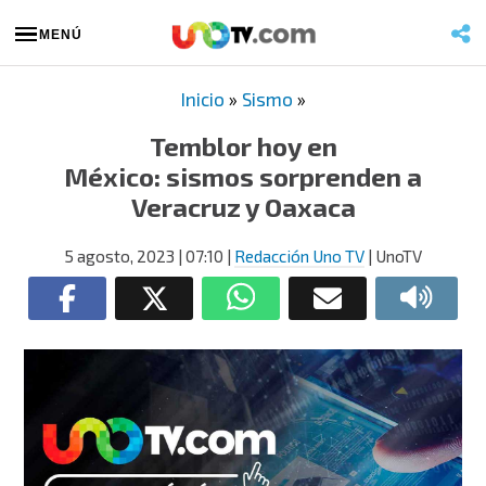
MENÚ
Inicio
»
Sismo
»
Temblor hoy en
México: sismos sorprenden a
Veracruz y Oaxaca
5 agosto, 2023
| 07:10
|
Redacción Uno TV
| UnoTV