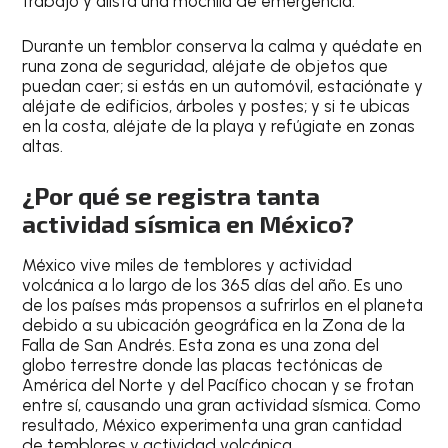
trabajo y alista una
mochila de emergencia
.
Durante un temblor
conserva la calma y quédate en
runa zona de seguridad, aléjate de objetos que
puedan caer
; si estás en un automóvil, estaciónate y
aléjate de edificios, árboles y postes; y si te ubicas
en la costa, aléjate de la playa y refúgiate en zonas
altas.
¿Por qué se registra tanta
actividad sísmica en México?
México vive miles de temblores
y actividad
volcánica a lo largo de los 365 días del año. Es uno
de los países más propensos a sufrirlos en el planeta
debido a su ubicación geográfica
en la Zona de la
Falla de San Andrés
. Esta zona es una zona del
globo terrestre donde
las placas tectónicas de
América del Norte y del Pacífico chocan y se frotan
entre sí
, causando una gran actividad sísmica. Como
resultado,
México experimenta una gran cantidad
de temblores y actividad volcánica
.