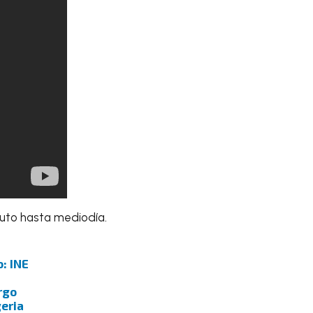
uto hasta mediodía.
o: INE
rgo
eria