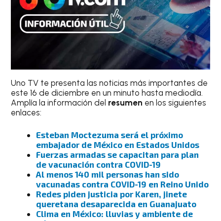
Uno TV te presenta las noticias más importantes de
este 16 de diciembre en un minuto hasta mediodía.
Amplía la información del
resumen
en los siguientes
enlaces:
Esteban Moctezuma será el próximo
embajador de México en Estados Unidos
Fuerzas armadas se capacitan para plan
de vacunación contra COVID-19
Al menos 140 mil personas han sido
vacunadas contra COVID-19 en Reino Unido
Redes piden justicia por Karen, jinete
queretana desaparecida en Guanajuato
Clima en México: lluvias y ambiente de