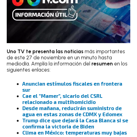
Uno TV te presenta las noticias
más importantes
de este 27 de noviembre en un minuto hasta
mediodía. Amplía la información del
resumen
en los
siguientes enlaces:
Anuncian estímulos fiscales en frontera
sur
Cae el "Mamer", sicario del CSRL
relacionado a multihomicidio
Desde mañana, reducirán suministro de
agua en estas zonas de CDMX y Edomex
Trump dice que dejará la Casa Blanca si se
confirma la victoria de Biden
Clima en México: temperaturas muy bajas