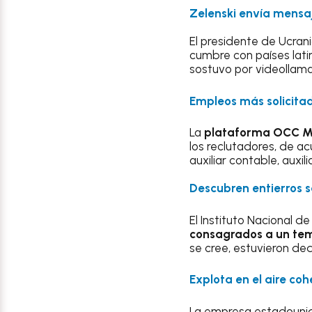
Zelenski envía mens
El presidente de Ucran
cumbre con países lati
sostuvo por videollam
Empleos más solicita
La
plataforma OCC Mun
los reclutadores, de a
auxiliar contable, auxi
Descubren entierros 
El Instituto Nacional d
consagrados a un tem
se cree, estuvieron de
Explota en el aire coh
La empresa estadoun