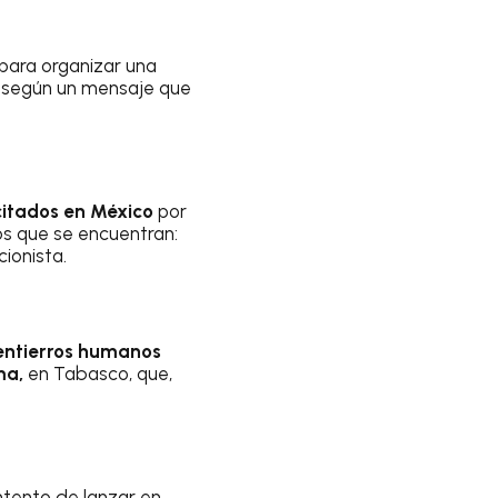
para organizar una
a, según un mensaje que
citados en México
por
os que se encuentran:
cionista.
entierros humanos
ma,
en Tabasco, que,
ntento de lanzar en