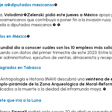
aje a�diputados mexicanos
�
ia,
Volodimir
�
Zelenski
,
pidió este jueves a México
apoyo 
noamericanos que contribuya a poner fin a la invasión rus
ada a diputados mexicanos.� �
dos en México
�
dial dio a conocer cuáles son los 10 empleos más soli
cuerdo con datos del primer trimestre de este 2023. Entre l
liar administrativo, ejecutivo de ventas, almacenista y recep
sagrados en Tabasco
e Antropología e Historia (INAH) descubrió una
veintena de 
plo-pirámide de la Zona Arqueológica de Moral-Refor
dicados a la muerte o la deidad del inframundo maya. �
ete que iría a la Luna
idense
SpaceX
realizó este jueves 20 de abril un segundo i