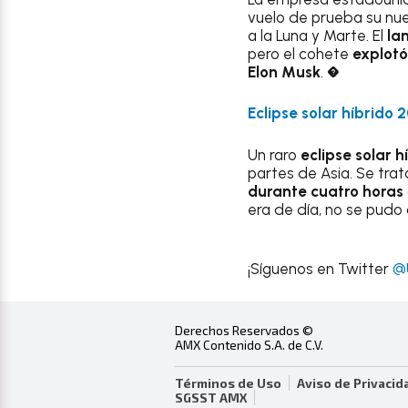
vuelo de prueba su n
a la Luna y Marte. El
la
pero el cohete
explot
Elon Musk
. �
Eclipse solar híbrido 
Un raro
eclipse solar h
partes de Asia. Se trat
durante cuatro horas
era de día, no se pudo
¡Síguenos en Twitter
@
Derechos Reservados ©
AMX Contenido S.A. de C.V.
Términos de Uso
Aviso de Privacid
SGSST AMX