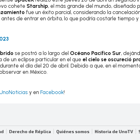
uevo cohete
Starship
, el más grande del mundo, diseñado p
nzamiento
fue un éxito parcial, considerando la cancelació
ó
antes de entrar en órbita, lo que podría costarle tiempo y
2023
íbrido
se postró a lo largo del
Océano Pacífico Sur
, dejánd
a de un eclipse particular en el que
el cielo se oscureció 
durante el día del 20 de abril. Debido a que, en el mome
 observar en México.
UnoNoticias
y en
Facebook
!
ad
Derecho de Réplica
Quiénes somos
Historia de UnoTV