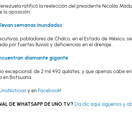
nezuela ratificó la reelección del presidente Nicolás Madur
 la oposición.
: llevan semanas inundados
cutivas, pobladores de Chalco, en el Estado de México, s
a por fuertes lluvias y deficiencias en el drenaje.
 encuentran diamante gigante
excepcional, de 2 mil 492 quilates, y que apenas cabe en
a en Botsuana.
UnoNoticias
y en
Facebook
!
NAL DE WHATSAPP DE UNO TV?
Da clic aquí, síguenos y o