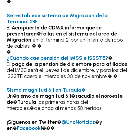
�
Se restablece sistema de Migración de la
Terminal 2
�
El
Aeropuerto de CDMX informó que se
presentaron�fallas en el sistema del área de
Migración
en la Terminal 2, por un intento de robo
de cables. � �
�
¿Cuándo cae pensión del IMSS e ISSSTE?
�
El
pago de la pensión de diciembre para afiliados
del IMSS será el jueves 1 de diciembre, y para los del
ISSSTE caerá el miércoles 30 de noviembre.� �
Sismo magnitud 6.1 en Turquía
�
Un
�sismo de magnitud 6.1�sacudió el noroeste
de�Turquía l
as primeras horas del
miércoles,�dejando al menos 50 heridos.
¡Síguenos en Twitter�
@UnoNoticias
�y
en�
Facebook
!��
�