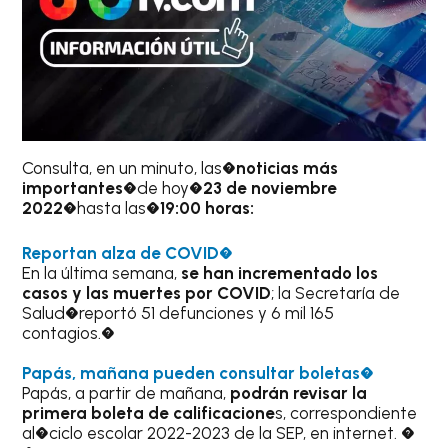
Consulta, en un minuto, las�
noticias más
importantes
�de hoy�
23 de noviembre
2022
�hasta las�
19:00 horas:
Reportan alza de COVID
�
En la última semana,
se han incrementado los
casos y las muertes por COVID
; la Secretaría de
Salud�reportó 51 defunciones y 6 mil 165
contagios.�
Papás, mañana pueden consultar boletas
�
Papás, a partir de mañana,
podrán revisar la
primera boleta de calificacione
s, correspondiente
al�ciclo escolar 2022-2023 de la SEP, en internet. �