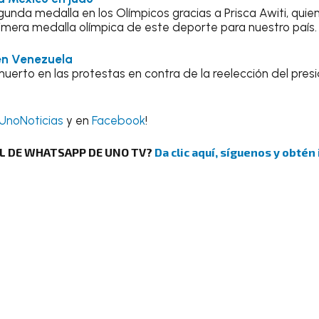
unda medalla en los Olímpicos gracias a Prisca Awiti, quien
rimera medalla olímpica de este deporte para nuestro paí
 en Venezuela
 muerto en las protestas en contra de la reelección del pre
UnoNoticias
y en
Facebook
!
AL DE WHATSAPP DE UNO TV?
Da clic aquí, síguenos y obtén