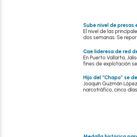
Sube nivel de presas 
El nivel de las princip
dos semanas. Se report
Cae lideresa de red d
En Puerto Vallarta, Jal
fines de explotación se
Hijo del “Chapo” se d
Joaquín Guzmán López,
narcotráfico, cinco dí
Medalla histórica par