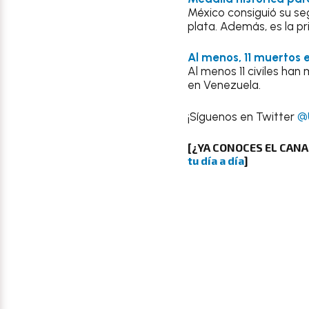
México consiguió su seg
plata. Además, es la p
Al menos, 11 muertos
Al menos 11 civiles han
en Venezuela.
¡Síguenos en Twitter
@
[¿YA CONOCES EL CAN
tu día a día
]