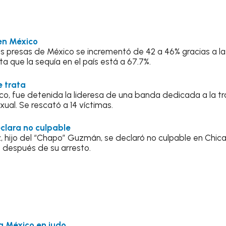
en México
ales presas de México se incrementó de 42 a 46% gracias a las
a que la sequía en el país está a 67.7%.
e trata
isco, fue detenida la lideresa de una banda dedicada a la 
xual. Se rescató a 14 víctimas.
eclara no culpable
 hijo del “Chapo” Guzmán, se declaró no culpable en Chic
as después de su arresto.
a México en judo