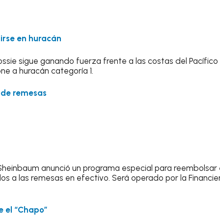
tirse en huracán
lossie sigue ganando fuerza frente a las costas del Pacífic
ne a huracán categoría 1.
 de remesas
 Sheinbaum anunció un programa especial para reembolsar 
s a las remesas en efectivo. Será operado por la Financier
e el “Chapo”