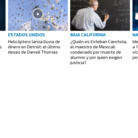
ESTADOS UNIDOS
BAJA CALIFORNIA
NA
Helicóptero lanza lluvia de
¿Quién es Esteban Canchola,
Id
s
dinero en Detroit: el último
el maestro de Mexicali
a 
deseo de Darrell Thomas
condenado por muerte de
ví
alumno y por quien exigen
pe
justicia?