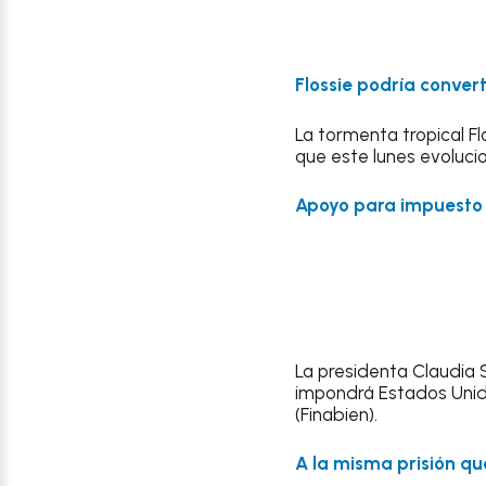
Flossie podría conver
La tormenta tropical F
que este lunes evolucio
Apoyo para impuesto
La presidenta Claudia
impondrá Estados Unido
(Finabien).
A la misma prisión qu