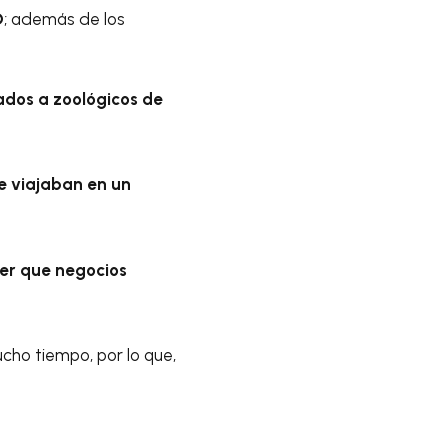
D
; además de los
ados a zoológicos de
e viajaban en un
cer que negocios
ho tiempo, por lo que,