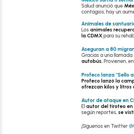
Salud anunció que
Méx
contagios, hay un aum
Animales de santuario
Los
animales recuperad
la CDMX
para su rehab
Aseguran a 80 migran
Gracias a una llamada
autobús.
Provienen, en
Profeco lanza "Sello am
Profeco lanzó la camp
ofrezcan kilos y litro
Autor de ataque en Ch
El
autor del tiroteo en
según reportes,
se vis
¡Síguenos en Twitter
@