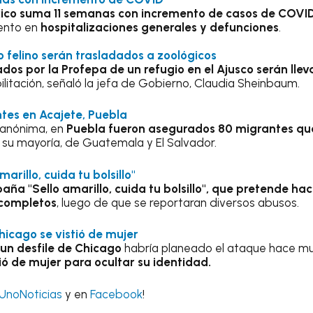
ico suma 11 semanas con incremento de casos de COVI
ento en
hospitalizaciones generales y defunciones
.
 felino serán trasladados a zoológicos
os por la Profepa de un refugio en el Ajusco serán llev
ilitación, señaló la jefa de Gobierno, Claudia Sheinbaum.
tes en Acajete, Puebla
 anónima, en
Puebla fueron asegurados 80 migrantes qu
 su mayoría, de Guatemala y El Salvador.
arillo, cuida tu bolsillo"
aña "Sello amarillo, cuida tu bolsillo", que pretende ha
s completos
, luego de que se reportaran diversos abusos.
icago se vistió de mujer
 un desfile de Chicago
habría planeado el ataque hace muc
tió de mujer para ocultar su identidad.
UnoNoticias
y en
Facebook
!