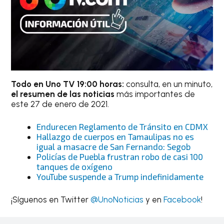
Todo en Uno TV 19:00 horas:
consulta, en un minuto,
el resumen de las noticias
más importantes de
este 27 de enero de 2021.
Endurecen Reglamento de Tránsito en CDMX
Hallazgo de cuerpos en Tamaulipas no es
igual a masacre de San Fernando: Segob
Policías de Puebla frustran robo de casi 100
tanques de oxígeno
YouTube suspende a Trump indefinidamente
¡Síguenos en Twitter
@UnoNoticias
y en
Facebook
!