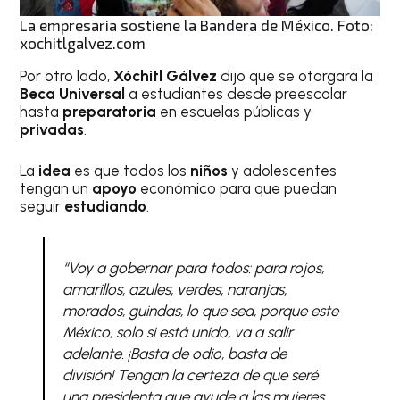
La empresaria sostiene la Bandera de México. Foto:
xochitlgalvez.com
Por otro lado,
Xóchitl Gálvez
dijo que se otorgará la
Beca Universal
a estudiantes desde preescolar
hasta
preparatoria
en escuelas públicas y
privadas
.
La
idea
es que todos los
niños
y adolescentes
tengan un
apoyo
económico para que puedan
seguir
estudiando
.
“Voy a gobernar para todos: para rojos,
amarillos, azules, verdes, naranjas,
morados, guindas, lo que sea, porque este
México, solo si está unido, va a salir
adelante. ¡Basta de odio, basta de
división! Tengan la certeza de que seré
una presidenta que ayude a las mujeres,