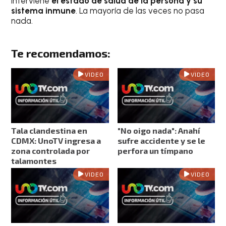
interviene
el estado de salud de la persona y su
sistema inmune
. La mayoría de las veces no pasa
nada.
Te recomendamos:
VIDEO
VIDEO
Tala clandestina en
"No oigo nada": Anahí
CDMX: UnoTV ingresa a
sufre accidente y se le
zona controlada por
perfora un tímpano
talamontes
VIDEO
VIDEO