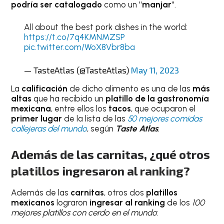
podría ser
catalogado
como un
"manjar"
.
All about the best pork dishes in the world:
https://t.co/7q4KMNMZSP
pic.twitter.com/WoX8Vbr8ba
— TasteAtlas (@TasteAtlas)
May 11, 2023
La
calificación
de dicho alimento es una de las
más
altas
que ha recibido un
platillo de la gastronomía
mexicana
, entre ellos los
tacos
, que ocuparon el
primer lugar
de la lista de las
50 mejores comidas
callejeras del mundo
, según
Taste Atlas
.
Además de las carnitas, ¿qué otros
platillos ingresaron al ranking?
Además de las
carnitas
, otros dos
platillos
mexicanos
lograron
ingresar al ranking
de los
100
mejores platillos con cerdo en el mundo
: