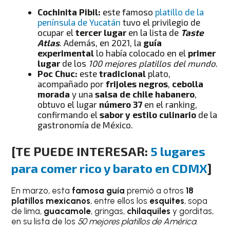
Cochinita Pibil:
este famoso
platillo de la
península de Yucatán
tuvo el privilegio de
ocupar el
tercer lugar
en la lista de
Taste
Atlas
. Además, en 2021, la
guía
experimental
lo había colocado en el
primer
lugar
de los
100 mejores platillos del mundo
.
Poc Chuc:
este
tradicional
plato,
acompañado por
frijoles negros
,
cebolla
morada
y una
salsa de chile habanero
,
obtuvo el lugar
número 37
en el ranking,
confirmando el
sabor y estilo culinario
de la
gastronomía de México.
[TE PUEDE INTERESAR:
5 lugares
para comer rico y barato en CDMX
]
En marzo, esta
famosa guía
premió a otros
18
platillos mexicanos
, entre ellos los
esquites
, sopa
de lima,
guacamole
, gringas,
chilaquiles
y gorditas,
en su lista de los
50 mejores platillos de América
.