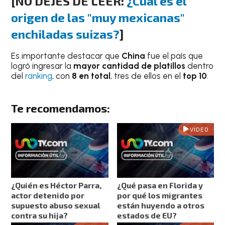
[NO DEJES DE LEER:
¿Cuál es el
origen de las "muy mexicanas"
enchiladas suizas?
]
Es importante destacar que
China
fue el país que
logró ingresar la
mayor cantidad de platillos
dentro
del
ranking
, con
8 en
total
, tres de ellos en el
top 10
.
Te recomendamos:
VIDEO
¿Quién es Héctor Parra,
¿Qué pasa en Florida y
actor detenido por
por qué los migrantes
supuesto abuso sexual
están huyendo a otros
contra su hija?
estados de EU?