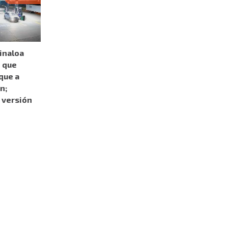
Sinaloa
o que
que a
n;
 versión