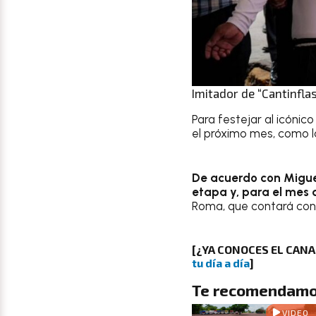
Imitador de “Cantinflas
Para festejar al icónic
el próximo mes, como l
De acuerdo con Miguel
etapa y, para el mes 
Roma, que contará con l
[
¿YA CONOCES EL CAN
tu día a día
]
Te recomendamo
VIDEO