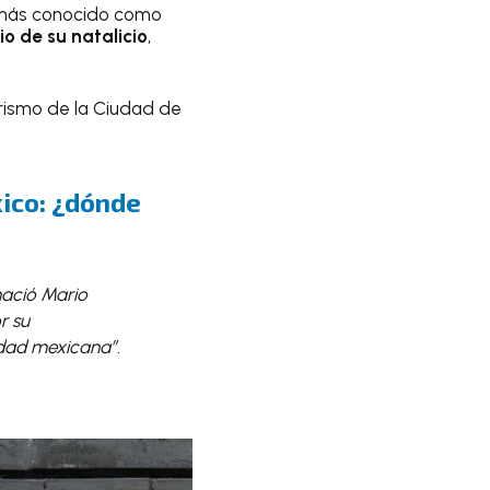
, más conocido como
o de su natalicio
,
urismo de la Ciudad de
ico: ¿dónde
nació Mario
r su
idad mexicana”.