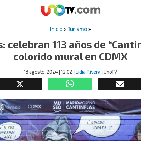
Inicio
»
Turismo
»
: celebran 113 años de “Cantin
colorido mural en CDMX
13 agosto, 2024
| 12:02
|
Lidia Rivera
| UnoTV