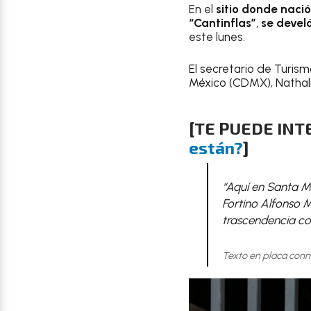
En el
sitio donde naci
“Cantinflas”
,
se devel
este lunes.
El secretario de Turis
México (CDMX), Nathali
[TE PUEDE IN
están?
]
“Aquí en Santa Ma
Fortino Alfonso M
trascendencia co
Texto en placa conm