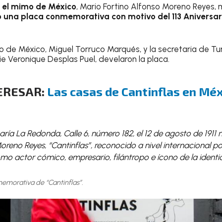
ó el mimo de México
, Mario Fortino Alfonso Moreno Reyes
ó una placa conmemorativa con motivo del 113 Aniversari
mo de México, Miguel Torruco Marqués, y la secretaria de T
e Veronique Desplas Puel, develaron la placa.
TERESAR:
Las casas de Cantinflas en Méx
ría La Redonda, Calle 6, número 182, el 12 de agosto de 1911 
oreno Reyes, “Cantinflas”, reconocido a nivel internacional po
mo actor cómico, empresario, filántropo e ícono de la ident
emorativa de “Cantinflas”.