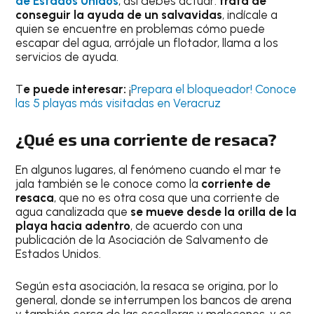
de Estados Unidos
, así debes actuar:
trata de
conseguir la ayuda de un salvavidas
, indícale a
quien se encuentre en problemas cómo puede
escapar del agua, arrójale un flotador, llama a los
servicios de ayuda.
T
e puede interesar:
¡
Prepara el bloqueador! Conoce
las 5 playas más visitadas en Veracruz
¿Qué es una corriente de resaca?
En algunos lugares, al fenómeno cuando el mar te
jala también se le conoce como la
corriente de
resaca
, que no es otra cosa que una corriente de
agua canalizada que
se mueve desde la orilla de la
playa hacia adentro
, de acuerdo con una
publicación de la Asociación de Salvamento de
Estados Unidos.
Según esta asociación, la resaca se origina, por lo
general, donde se interrumpen los bancos de arena
y también cerca de las escolleras y malecones, y es