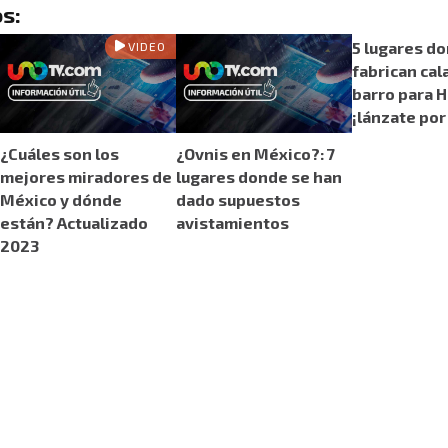
s:
5 lugares d
VIDEO
fabrican cal
barro para 
¡lánzate por
¿Cuáles son los
¿Ovnis en México?: 7
mejores miradores de
lugares donde se han
México y dónde
dado supuestos
están? Actualizado
avistamientos
2023