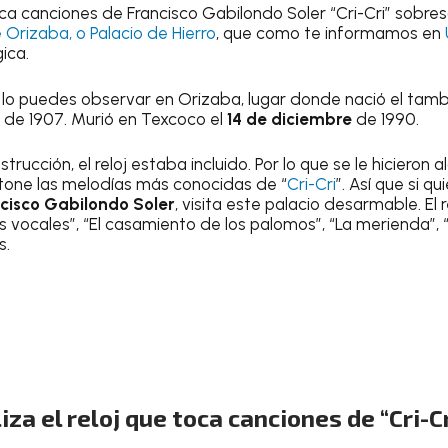
oca canciones de Francisco Gabilondo Soler “Cri-Cri” sobres
Orizaba, o Palacio de Hierro
, que como te informamos en
ica.
o lo puedes observar en Orizaba, lugar donde nació el tambi
e de 1907. Murió en Texcoco el
14 de diciembre
de 1990.
rucción, el reloj estaba incluido. Por lo que se le hicieron
tone las melodías más conocidas de “
Cri-Cri
”. Así que si qu
cisco Gabilondo Soler
, visita este palacio desarmable. El 
 vocales”, “El casamiento de los palomos”, “La merienda”, “
s.
za el reloj que toca canciones de “Cri-C