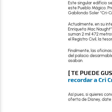
Este singular edificio 
este Pueblo Mágico. Pre
Gabilondo Soler “Cri-Cr
Actualmente, en su inte
Enriqueta Mac Naught”.
suman 2 mil 472 metros 
el Registro Civil, la tes
Finalmente, las oficin
del palacio desarmable
asaban.
[ TE PUEDE GU
recordar a Cri C
Así pues, si quieres c
oferta de Disney, date 