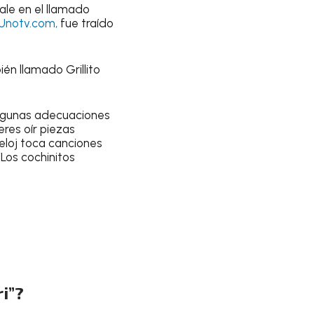
ale en el llamado
Unotv.com,
fue traído
én llamado Grillito
 algunas adecuaciones
ieres oír piezas
reloj toca canciones
Los cochinitos
ri”?