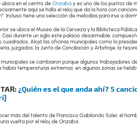
se ubica en el centro de
Orizaba
y es uno de los puntos de 
cisamente aquí se halla el reloj que da la hora con cancio
i”. Incluso tiene una selección de melodías para irse a dormi
rior se ubica el Museo de la Cerveza y la Biblioteca Públic
 Casi durante un siglo este palacio desarmable, compuest
cuadrados. Alojó las oficinas municipales como la presidenc
orería, juzgados, la Junta de Conciliación y Arbitraje, la tesore
as municipales se cambiaron porque algunos trabajadores dec
 había temperaturas extremas: en algunas zonas se helaba
STAR:
¿Quién es el que anda ahí? 5 canc
ri]
onocer más del talento de Francisco Gabilondo Soler, el ho
una vuelta por el reloj de Orizaba.