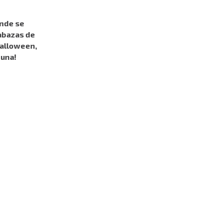
onde se
abazas de
Halloween,
 una!