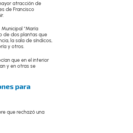
mayor atracción de
nes de Francisco
r.
a Municipal “María
o de dos plantas que
ia, la sala de síndicos,
ría y otros.
ían que en el interior
n y en otras se
iones para
mbre que rechazó una