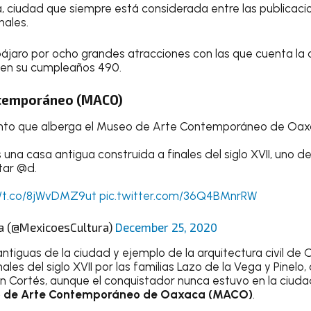
 ciudad que siempre está considerada entre las publicacio
nales.
pájaro por ocho grandes atracciones con las que cuenta l
 en su cumpleaños 490.
ntemporáneo (MACO)
into que alberga el Museo de Arte Contemporáneo de Oa
 una casa antigua construida a finales del siglo XVII, uno 
tar @d.
//t.co/8jWvDMZ9ut
pic.twitter.com/36Q4BMnrRW
a (@MexicoesCultura)
December 25, 2020
ntiguas de la ciudad y ejemplo de la arquitectura civil de
ales del siglo XVII por las familias Lazo de la Vega y Pinel
 Cortés, aunque el conquistador nunca estuvo en la ciuda
 de Arte Contemporáneo de Oaxaca (MACO)
.