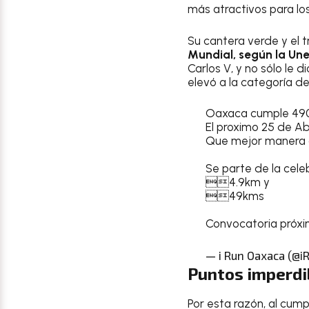
más atractivos para lo
Su cantera verde y el 
Mundial, según la Un
Carlos V, y no sólo le 
elevó a la categoría de
Oaxaca cumple 490
El proximo 25 de Abr
Que mejor manera de
Se parte de la cele
4.9km y
49kms
Convocatoria próx
— i Run Oaxaca (@i
Puntos imperdi
Por esta razón, al cum