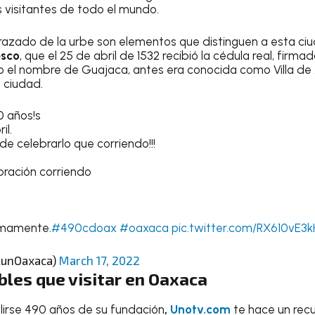
s visitantes de todo el mundo.
trazado de la urbe son elementos que distinguen a esta c
esco
, que el 25 de abril de 1532 recibió la cédula real, firm
dio el nombre de Guajaca, antes era conocida como Villa de 
 ciudad.
 años!s
il.
 celebrarlo que corriendo!!!
bración corriendo
imamente.
#490cdoax
#oaxaca
pic.twitter.com/RX610vE3k
RunOaxaca)
March 17, 2022
bles que visitar en Oaxaca
plirse 490 años de su fundación
,
Unotv.com
te hace un rec