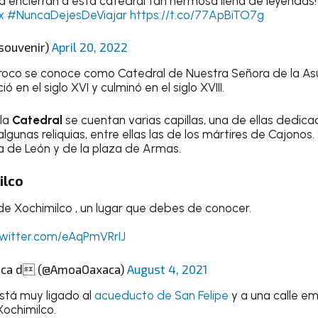
ia encierran a esta catedral tan hermosa llena de leyendas!
x
#NuncaDejesDeViajar
https://t.co/77ApBiTO7g
_souvenir)
April 20, 2022
barroco se conoce como Catedral de Nuestra Señora de la As
ió en el siglo XVI y culminó en el siglo XVIII.
 la
Catedral
se cuentan varias capillas, una de ellas dedica
unas reliquias, entre ellas las de los mártires de Cajonos
 de León y de la plaza de Armas.
ilco
 de Xochimilco , un lugar que debes de conocer.
twitter.com/eAqPmVRrIJ
ca d (@AmoaOaxaca)
August 4, 2021
stá muy ligado al
acueducto de San Felipe
y a una calle 
Xochimilco.