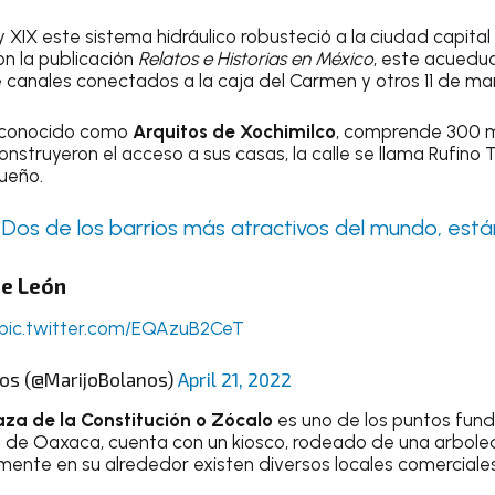
I y XIX este sistema hidráulico robusteció a la ciudad capita
n la publicación
Relatos e Historias en México
, este acuedu
anales conectados a la caja del Carmen y otros 11 de man
e conocido como
Arquitos de Xochimilco
, comprende 300 m
construyeron el acceso a sus casas, la calle se llama Rufin
ueño.
:
Dos de los barrios más atractivos del mundo, est
de León
pic.twitter.com/EQAzuB2CeT
ños (@MarijoBolanos)
April 21, 2022
aza de la Constitución o Zócalo
es uno de los puntos fun
d de Oaxaca, cuenta con un kiosco, rodeado de una arboled
mente en su alrededor existen diversos locales comerciales