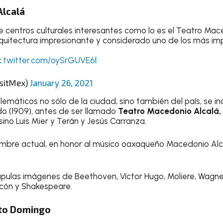
Alcalá
e centros culturales interesantes como lo es el Teatro Mac
uitectura impresionante y considerado uno de los más imp
c.twitter.com/oySrGUVE6l
isitMex)
January 26, 2021
emáticos no sólo de la ciudad, sino también del país, se in
o (1909), antes de ser llamado
Teatro Macedonio Alcalá,
no Luis Mier y Terán y Jesús Carranza.
nombre actual, en honor al músico oaxaqueño Macedonio Alcal
cúpulas imágenes de Beethoven, Víctor Hugo, Moliere, Wagne
rcón y Shakespeare.
to Domingo