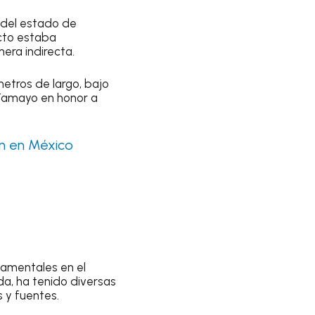
l del estado de
cto estaba
era indirecta.
etros de largo, bajo
o Tamayo en honor a
án en México
damentales en el
a, ha tenido diversas
 y fuentes.