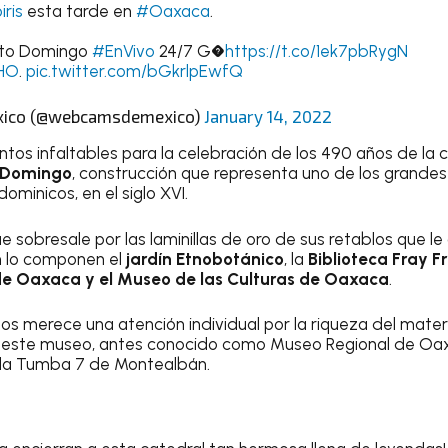
ris
esta tarde en
#Oaxaca
.
nto Domingo
#EnVivo
24/7 G�
https://t.co/1ek7pbRygN
HO
.
pic.twitter.com/bGkrlpEwfQ
ico (@webcamsdemexico)
January 14, 2022
untos infaltables para la celebración de los 490 años de la
 Domingo
, construcción que representa uno de los grande
ominicos, en el siglo XVI.
sobresale por las laminillas de oro de sus retablos que le 
n lo componen el
jardín Etnobotánico
, la
Biblioteca Fray F
de Oaxaca
y el Museo de las Culturas de Oaxaca
.
 merece una atención individual por la riqueza del material
n este museo, antes conocido como Museo Regional de Oaxa
 la Tumba 7 de Montealbán.