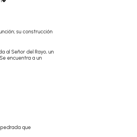
 1�
unción; su construcción
da al Señor del Rayo, un
. Se encuentra a un
empedrada que