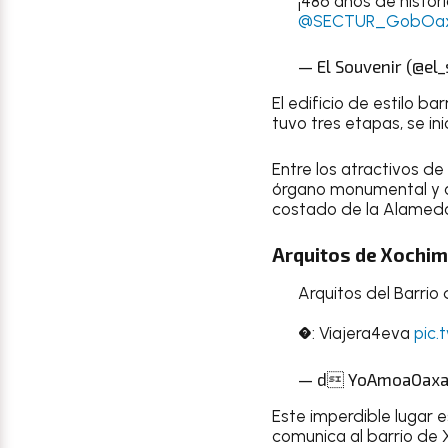
¡486 años de histor
@SECTUR_GobOa
— El Souvenir (@el
El edificio de estilo 
tuvo tres etapas, se inic
Entre los atractivos de
órgano monumental y alg
costado de la Alameda
Arquitos de Xochim
Arquitos del Barrio
�: Viajera4eva
pic.
— d YoAmoaOaxa
Este imperdible lugar e
comunica al barrio de 