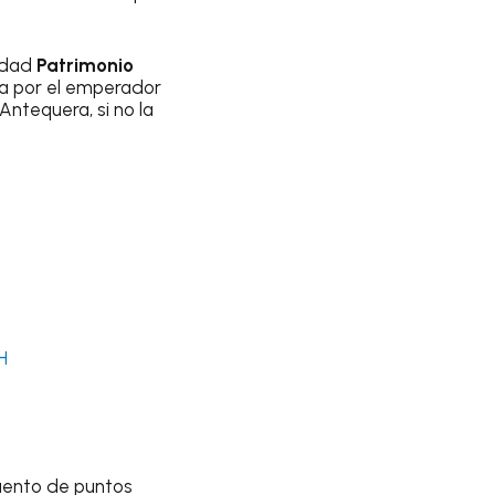
iudad
Patrimonio
ada por el emperador
Antequera, si no la
H
uento de puntos