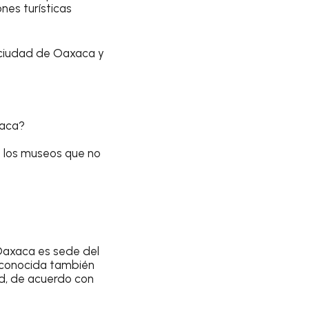
nes turísticas
a ciudad de Oaxaca y
xaca?
de los museos que no
 Oaxaca es sede del
o, conocida también
d, de acuerdo con