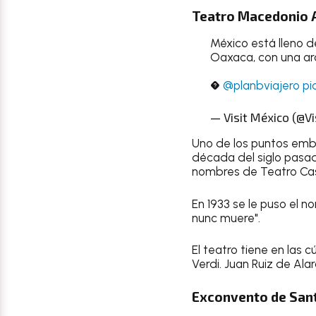
Teatro Macedonio 
México está lleno d
Oaxaca, con una arq
�
@planbviajero
pi
— Visit México (@V
Uno de los puntos embl
década del siglo pasad
nombres de Teatro Casi
En 1933 se le puso el 
nunc muere".
El teatro tiene en las 
Verdi. Juan Ruiz de Ala
Exconvento de San