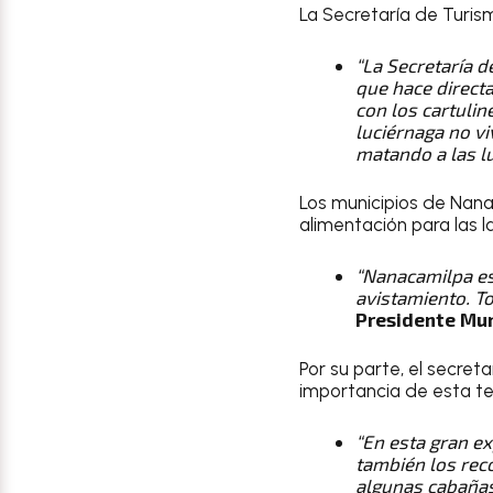
La Secretaría de Turi
“La Secretaría 
que hace directa
con los cartuli
luciérnaga no vi
matando a las lu
Los municipios de Nan
alimentación para las l
“Nanacamilpa es
avistamiento. To
Presidente Mun
Por su parte, el secret
importancia de esta t
“En esta gran ex
también los reco
algunas cabañas