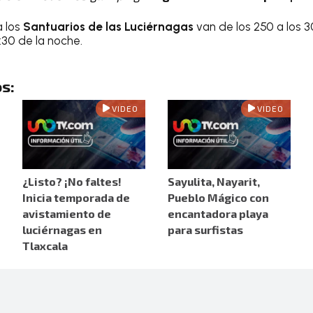
a los
Santuarios de las Luciérnagas
van de los 250 a los 3
:30 de la noche.
s:
VIDEO
VIDEO
¿Listo? ¡No faltes!
Sayulita, Nayarit,
Inicia temporada de
Pueblo Mágico con
avistamiento de
encantadora playa
luciérnagas en
para surfistas
Tlaxcala