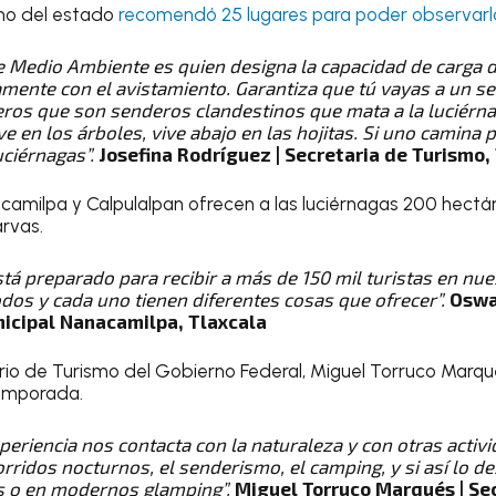
smo del estado
recomendó 25 lugares para poder observarlas
de Medio Ambiente es quien designa la capacidad de carga 
mente con el avistamiento. Garantiza que tú vayas a un se
neros que son senderos clandestinos que mata a la luciérn
ve en los árboles, vive abajo en las hojitas. Si uno camina
ciérnagas”.
Josefina Rodríguez | Secretaria de Turismo,
acamilpa y Calpulalpan ofrecen a las luciérnagas 200 hec
arvas.
tá preparado para recibir a más de 150 mil turistas en nue
dos y cada uno tienen diferentes cosas que ofrecer”.
Oswa
icipal Nanacamilpa, Tlaxcala
ario de Turismo del Gobierno Federal, Miguel Torruco Marqué
emporada.
periencia nos contacta con la naturaleza y con otras activi
rridos nocturnos, el senderismo, el camping, y si así lo d
 o en modernos glamping”.
Miguel Torruco Marqués | Se