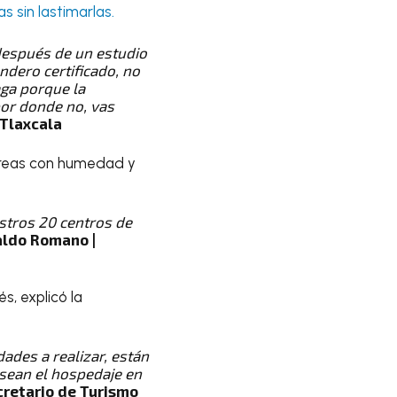
 sin lastimarlas.
después de un estudio
ndero certificado, no
aga porque la
 por donde no, vas
 Tlaxcala
táreas con humedad y
stros 20 centros de
ldo Romano |
s, explicó la
dades a realizar, están
esean el hospedaje en
cretario de Turismo