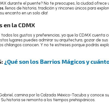
X durante el puente? No te preocupes, la ciudad ofrece u
os
, llenos de historia, tradición y rincones únicos para explo
su encanto en un solo día!
s en la CDMX
 todos los gustos y preferencias, ya que la CDMX cuenta c
n estos lugares puedes admirar su arquitectura, gozar de sus
os chilangos conocen. Y no te estreses porque podrás explo
S:
¿Qué son los Barrios Mágicos y cuánt
n Gabriel, camina por la Calzada México-Tacuba y conoce su á
u historia se remonta a los tiempos prehispánicos.