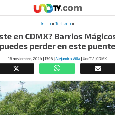
Inicio
»
Turismo
»
ste en CDMX? Barrios Mágicos
puedes perder en este puent
16 noviembre, 2024
| 13:16
|
Alejandro Villa
| UnoTV | CDMX