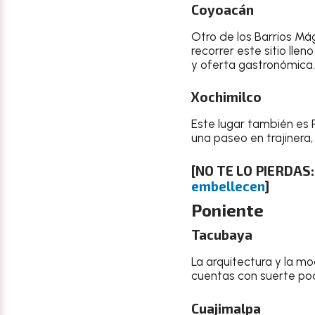
Coyoacán
Otro de los Barrios Má
recorrer este sitio lle
y oferta gastronómica.
Xochimilco
Este lugar también es P
una paseo en trajinera
[NO TE LO PIERDAS
embellecen
]
Poniente
Tacubaya
La arquitectura y la mo
cuentas con suerte pod
Cuajimalpa