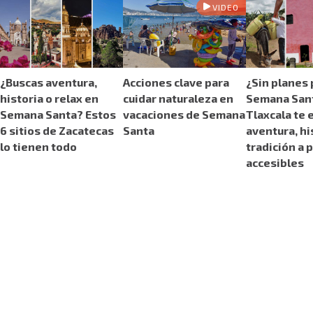
VIDEO
¿Buscas aventura,
Acciones clave para
¿Sin planes 
historia o relax en
cuidar naturaleza en
Semana San
Semana Santa? Estos
vacaciones de Semana
Tlaxcala te 
6 sitios de Zacatecas
Santa
aventura, hi
lo tienen todo
tradición a 
accesibles