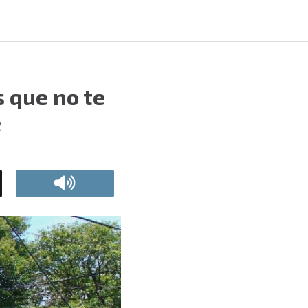
 que no te
e