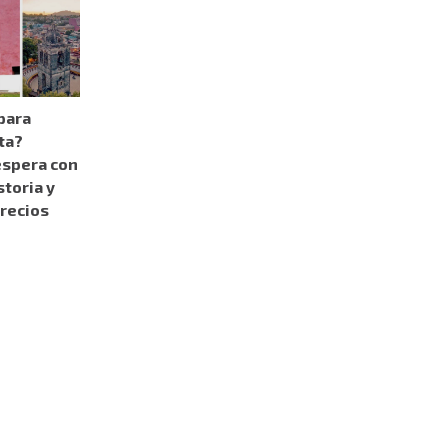
para
ta?
espera con
storia y
precios