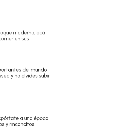
su toque moderno, acá
 comer en sus
importantes del mundo
seo y no olvides subir
nspórtate a una época
 y rinconcitos.