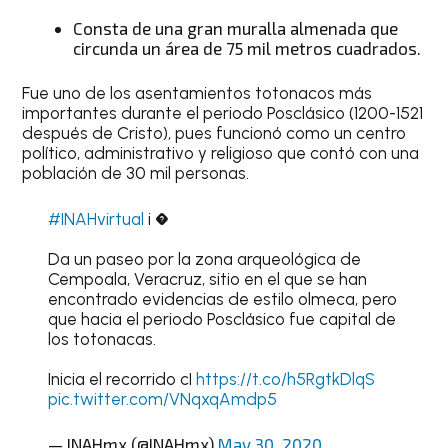
Consta de una gran muralla almenada que
circunda un área de 75 mil metros cuadrados.
Fue uno de los asentamientos totonacos más
importantes durante el periodo Posclásico (1200-1521
después de Cristo), pues funcionó como un centro
político, administrativo y religioso que contó con una
población de 30 mil personas.
#INAHvirtual
i �
Da un paseo por la zona arqueológica de
Cempoala, Veracruz, sitio en el que se han
encontrado evidencias de estilo olmeca, pero
que hacia el periodo Posclásico fue capital de
los totonacas.
Inicia el recorrido cI
https://t.co/h5RgtkDlqS
pic.twitter.com/VNqxqAmdp5
— INAHmx (@INAHmx)
May 30, 2020