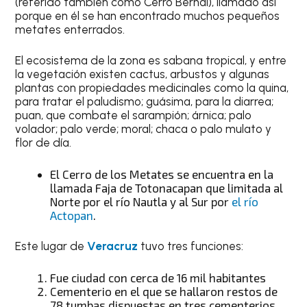
(referido también como Cerro Bernal), llamado así
porque en él se han encontrado muchos pequeños
metates enterrados.
El ecosistema de la zona es sabana tropical, y entre
la vegetación existen cactus, arbustos y algunas
plantas con propiedades medicinales como la quina,
para tratar el paludismo; guásima, para la diarrea;
puan, que combate el sarampión; árnica; palo
volador; palo verde; moral; chaca o palo mulato y
flor de día.
El Cerro de los Metates se encuentra en la
llamada Faja de Totonacapan que limitada al
Norte por el río Nautla y al Sur por
el río
Actopan
.
Este lugar de
Veracruz
tuvo tres funciones:
Fue ciudad con cerca de 16 mil habitantes
Cementerio en el que se hallaron restos de
78 tumbas dispuestas en tres cementerios