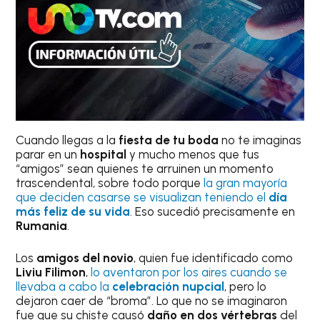
Cuando llegas a la
fiesta de tu boda
no te imaginas
parar en un
hospital
y mucho menos que tus
“amigos” sean quienes te arruinen un momento
trascendental, sobre todo porque
la gran mayoría
que deciden casarse se visualizan teniendo el
día
más feliz de su vida
. Eso sucedió precisamente en
Rumania
.
Los
amigos del novio
, quien fue identificado como
Liviu Filimon
,
lo aventaron por los aires cuando se
llevaba a cabo la
celebración nupcial
, pero lo
dejaron caer de “broma”. Lo que no se imaginaron
fue que su chiste causó
daño en dos vértebras
del