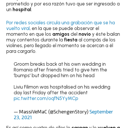
prometido y por esa razón tuvo que ser ingresado a
un
hospital
.
Por redes sociales circula una grabación que se ha
vuelto viral
, en la que se puede observar el
momento en que los
amigos
del
novio
y éste bailan
muy contentos durante la
fiesta
al compás de los
violines, pero llegado el momento se acercan a él
para cargarlo.
Groom breaks back at his own wedding in
Romania after friends tried to give him the
'bumps' but dropped him on his head
Liviu Filimon was hospitalised on his wedding
day last Friday after the accident
pic.twitter.com/oqfN5YyMCp
— MassiVeMaC (@SchengenStory)
September
23, 2021
Es así como cuatro de ellos lo
cargan
y lo
vuelven a