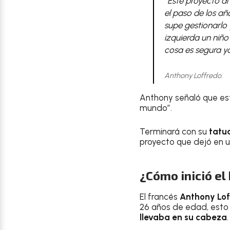
“Este proyecto al
el paso de los a
supe gestionarlo 
izquierda un niño
cosa es segura ya
Anthony Loffredo.
Anthony señaló que es
mundo”.
Terminará con su
tatua
proyecto que dejó en 
¿Cómo inició el
El francés
Anthony Lof
26 años de edad, esto 
llevaba en su cabeza
.