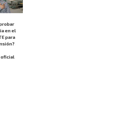
probar
a en el
TE para
ensión?
oficial