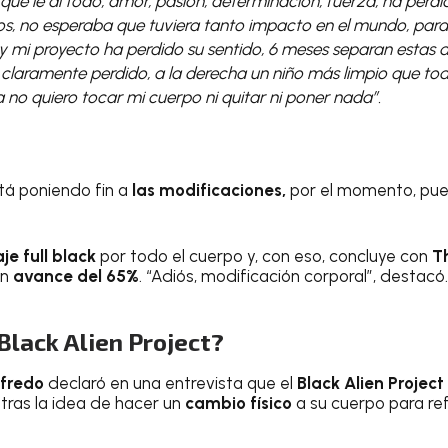
 que le di todo, amor, pasión, determinación, fuerza, ha perdi
ños, no esperaba que tuviera tanto impacto en el mundo, par
y mi proyecto ha perdido su sentido, 6 meses separan estas d
 claramente perdido, a la derecha un niño más limpio que tod
 no quiero tocar mi cuerpo ni quitar ni poner nada”.
tá poniendo fin a
las modificaciones,
por el momento, pue
je full black
por todo el cuerpo y, con eso, concluye con
T
un
avance del 65%
. “Adiós, modificación corporal”, destacó.
 Black Alien Project?
fredo
declaró en una entrevista que el
Black Alien Project
tras la idea de hacer un
cambio físico
a su cuerpo para ref