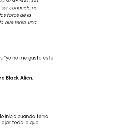
do su sentido con
a ser conocido no
os fotos de la
o que tenía, una
s “ya no me gusta este
he Black Alien
,
lo inició cuando tenía
lejar todo lo que