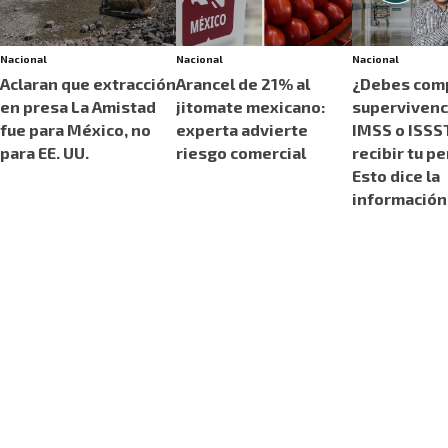
Nacional
Nacional
Nacional
Aclaran que extracción
Arancel de 21% al
¿Debes com
en presa La Amistad
jitomate mexicano:
supervivenci
fue para México, no
experta advierte
IMSS o ISSS
para EE. UU.
riesgo comercial
recibir tu p
Esto dice la
información 