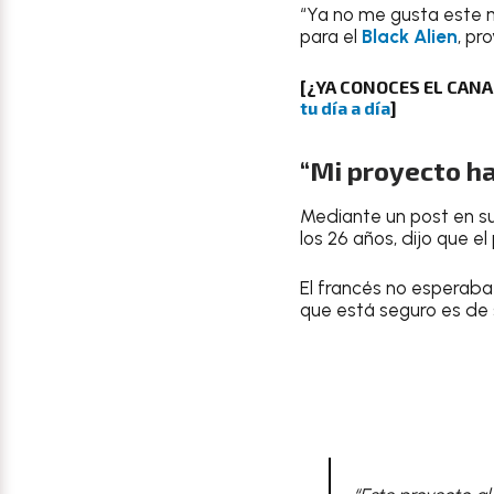
“Ya no me gusta este 
para el
Black Alien
, pr
[¿YA CONOCES EL CAN
tu día a día
]
“Mi proyecto ha
Mediante un post en s
los 26 años, dijo que e
El francés no esperaba
que está seguro es de 