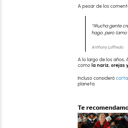
A pesar de los coment
“Mucha gente cree
hago, pero (amo v
Anthony Loffredo.
A lo largo de los años
como
la nariz, orejas
Incluso consideró
corta
planeta.
Te recomendamo