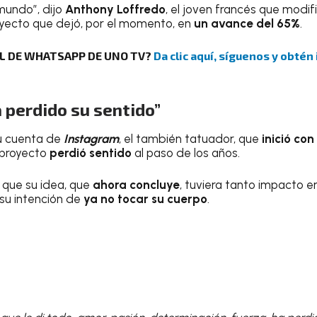
mundo”, dijo
Anthony Loffredo
, el joven francés que modi
oyecto que dejó, por el momento, en
un avance del 65%
.
AL DE WHATSAPP DE UNO TV?
Da clic aquí, síguenos y obtén
 perdido su sentido”
u cuenta de
Instagram
, el también tatuador, que
inició co
l proyecto
perdió sentido
al paso de los años.
 que su idea, que
ahora concluye
, tuviera tanto impacto e
su intención de
ya no tocar su cuerpo
.