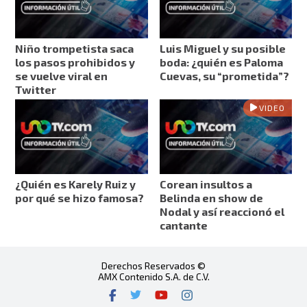
Niño trompetista saca
Luis Miguel y su posible
los pasos prohibidos y
boda: ¿quién es Paloma
se vuelve viral en
Cuevas, su “prometida”?
Twitter
VIDEO
¿Quién es Karely Ruiz y
Corean insultos a
por qué se hizo famosa?
Belinda en show de
Nodal y así reaccionó el
cantante
Derechos Reservados ©
AMX Contenido S.A. de C.V.