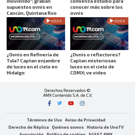
moviendo": graban
comienza estudio para
supuestos ovnis en
conocer más sobre los
Cancún, Quintana Roo
ovnis
VIDEO
VIDEO
¿Ovnis en Refinería de
¿Ovnis o reflectores?
Tula? Captan enjambre
Captan misteriosas
de luces en el cielo en
luces en el cielo de
Hidalgo
CDMX; ve video
Derechos Reservados ©
AMX Contenido S.A. de C.V.
Términos de Uso
Aviso de Privacidad
Derecho de Réplica
Quiénes somos
Historia de UnoTV
Suscripción
Política de cookies
SGSST AMX