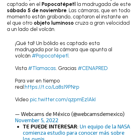
captado en el
Popocatépetl
la madrugada de este
sábado 5 de noviembre
. Las cámaras, que en todo
momento están grabando, captaron el instante en
el que otro
objeto luminoso
cruza a gran velocidad
a un lado del volcán.
¡Qué tal! Un bólido es captado esta
madrugada por la cámara que apunta al
volcán
#Popocatépetl
.
Vista
#Tlamacas
. Gracias
#CENAPRED
Para ver en tiempo
real:
https://t.co/La8s19PNrp
Video
pic.twitter.com/qzpmEz1AkI
— Webcams de México (@webcamsdemexico)
November 5, 2022
TE PUEDE INTERESAR
:
Un equipo de la NASA
comienza estudio para conocer más sobre
los ovnis