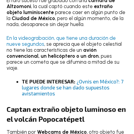
El raro suceso fue grabado con una
cámara de
Altzomoni
, la cual captó cuando este
extraño
objeto luminiscente
parece caer en algún punto de
la
Ciudad de México
, pero el algún momento, de la
nada, desaparece sin dejar huella.
En la videograbación, que tiene una duración de
nueve segundos
, se aprecia que el objeto celestial
no tiene las características de un
avión
convencional, un helicóptero o un dron
, pues
parece un cometa que se difumina a mitad de su
viaje.
TE PUEDE INTERESAR:
¿Ovnis en México?: 7
lugares donde se han dado supuestos
avistamientos
Captan extraño objeto luminoso en
el volcán Popocatépetl
También por
Webcams de México
, otro objeto fue