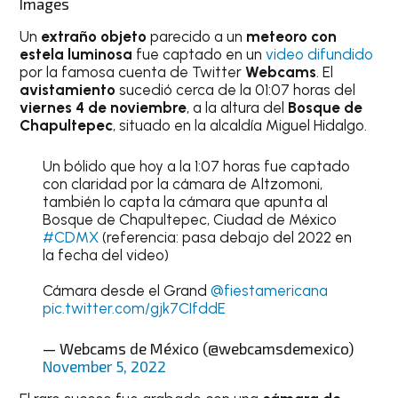
Images
Un
extraño objeto
parecido a un
meteoro con
estela luminosa
fue captado en un
video difundido
por la famosa cuenta de Twitter
Webcams
. El
avistamiento
sucedió cerca de la 01:07 horas del
viernes 4 de noviembre
, a la altura del
Bosque de
Chapultepec
, situado en la alcaldía Miguel Hidalgo.
Un bólido que hoy a la 1:07 horas fue captado
con claridad por la cámara de Altzomoni,
también lo capta la cámara que apunta al
Bosque de Chapultepec, Ciudad de México
#CDMX
(referencia: pasa debajo del 2022 en
la fecha del video)
Cámara desde el Grand
@fiestamericana
pic.twitter.com/gjk7CIfddE
— Webcams de México (@webcamsdemexico)
November 5, 2022