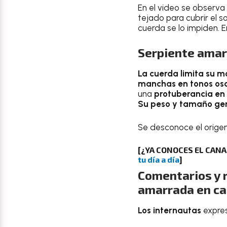
En el video se observa
tejado para cubrir el so
cuerda se lo impiden. E
Serpiente amar
La cuerda limita su m
manchas en tonos os
una
protuberancia en 
Su peso y tamaño gene
Se desconoce el origen
[¿YA CONOCES EL CAN
tu día a día
]
Comentarios y r
amarrada en c
Los internautas
expres