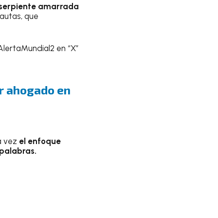
serpiente amarrada
nautas, que
AlertaMundial2 en “X”
ir ahogado en
a vez
el enfoque
 palabras.