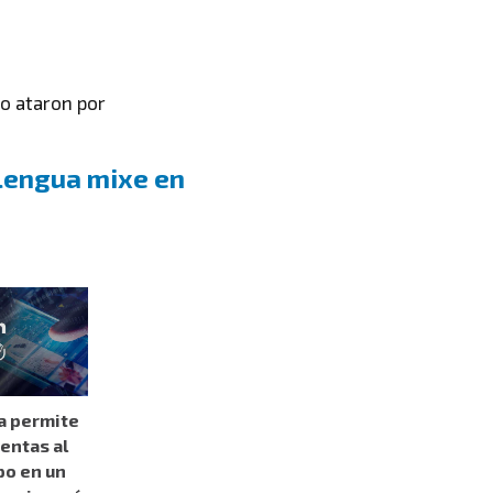
lo ataron por
lengua mixe en
a permite
entas al
o en un