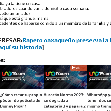
ia ya la tiene en casa.
cobradores cuando van a domicilio cada semana.
cuello amarrado?
 sí que está grande, mamá.
cedentes de haberse comido a un miembro de la familia y 
ERESAR:
Rapero oaxaqueño preserva la 
aquí su historia
]
s:
VIDEO
¿Cómo crear tu propio
Huracán Norma 2023:
WhatsApp y
póster de película de
se degrada a
tener dos cu
Disney Pixar?
categoría 3 y pegará 2
mismo tiemp