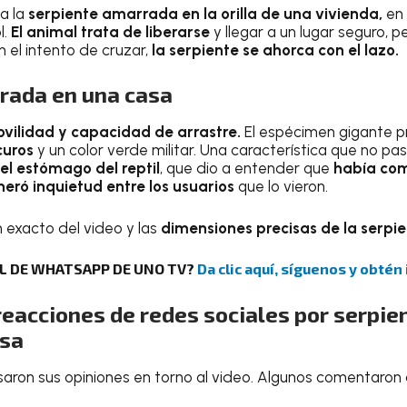
 a la
serpiente amarrada en la orilla de una vivienda,
en 
l.
El animal trata de liberarse
y llegar a un lugar seguro, p
n el intento de cruzar,
la serpiente se ahorca con el lazo.
rada en una casa
ovilidad y capacidad de arrastre.
El espécimen gigante 
curos
y un color verde militar. Una característica que no p
el estómago del reptil
, que dio a entender que
había com
ró inquietud entre los usuarios
que lo vieron.
 exacto del video y las
dimensiones precisas de la serpi
AL DE WHATSAPP DE UNO TV?
Da clic aquí, síguenos y obtén
eacciones de redes sociales por serpie
asa
aron sus opiniones en torno al video. Algunos comentaron 