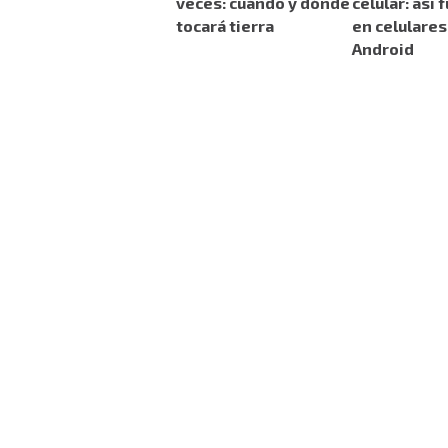
veces: cuándo y dónde
celular: así
tocará tierra
en celulares
Android