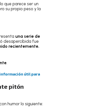
lo que parece ser un
ero su propio peso y la
presenta
una serie de
asó desapercibida fue
ido recientemente.
ente
.
 información útil para
nte pitón
con humor lo siguiente: