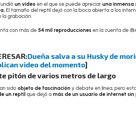
fundió
un video
en el que se puede apreciar
una inmensa 
sa.
El tamaño del reptil dejó con la boca abierta a los inter
 la grabación.
enta con más de
54 mil reproducciones
en la cuenta de @
ERESAR:
Dueña salva a su Husky de mor
blican video del momento
]
e pitón de varios metros de largo
han sido
objeto de fascinación
y debate en línea, pero est
e un reptil
que dejó a
más de un usuario de internet sin