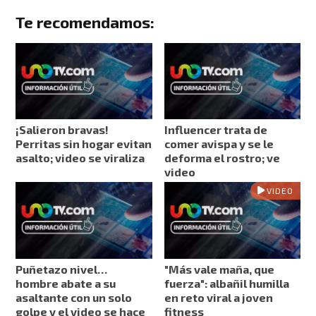
Te recomendamos:
¡Salieron bravas!
Influencer trata de
Perritas sin hogar evitan
comer avispa y se le
asalto; video se viraliza
deforma el rostro; ve
video
VIDEO
Puñetazo nivel…
"Más vale maña, que
hombre abate a su
fuerza": albañil humilla
asaltante con un solo
en reto viral a joven
golpe y el video se hace
fitness