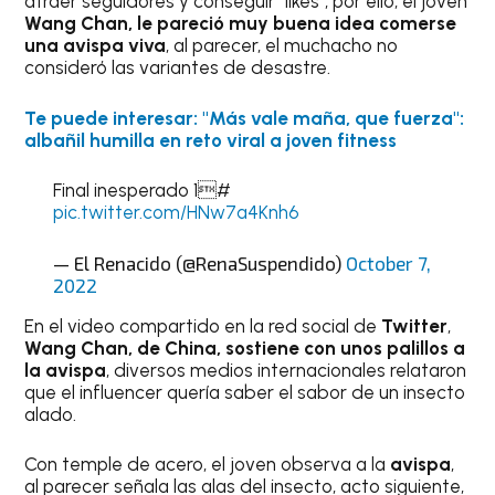
atraer seguidores y conseguir "likes", por ello, el joven
Wang Chan, le pareció muy buena idea comerse
una avispa viva
, al parecer, el muchacho no
consideró las variantes de desastre.
Te puede interesar: "Más vale maña, que fuerza":
albañil humilla en reto viral a joven fitness
Final inesperado 1#
pic.twitter.com/HNw7a4Knh6
— El Renacido (@RenaSuspendido)
October 7,
2022
En el video compartido en la red social de
Twitter
,
Wang Chan, de China, sostiene con unos palillos a
la avispa
, diversos medios internacionales relataron
que el influencer quería saber el sabor de un insecto
alado.
Con temple de acero, el joven observa a la
avispa
,
al parecer señala las alas del insecto, acto siguiente,