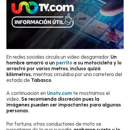
En redes sociales circula un video desgarrador.
Un
hombre amarró a un
perrito
a su motocicleta y lo
arrastró por varios metros, incluso quizá
kilómetros,
mientras circulaba por una carretera del
estado de
Tabasco
.
A continuación en
Unotv.com
te mostramos el
video
. Se recomienda discreción pues la
imágenes pueden ser impactantes para algunas
personas.
Por fortuna, otros conductores de moto se
percataron de lo que sucedía,
grabaron sujeto y lo