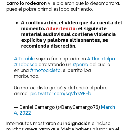
carro lo rodearon
y le pidieron que lo desamarrara,
pues el pobre animal estaba sufriendo.
A continuación, el video que da cuenta del
momento.
Advertencia
: el siguiente
material audiovisual contiene violencia
explícita y palabras altisonantes, se
recomienda discreción.
#Terrible
sujeto fue captado en
#Tlacotalpa
#Tabasco
arrastrando un
#perro
del cuello
en una
#motocicleta
, el perrito iba
moribundo.
Un motociclista grabó y defendió al pobre
animal.
pic.twitter.com/sqVlYs9PEb
— Daniel Camargo (@DanyCamargo76)
March
4, 2022
Internautas mostraron su
indignación
e incluso
muchos aseguraron que "debe haber un lugar en el