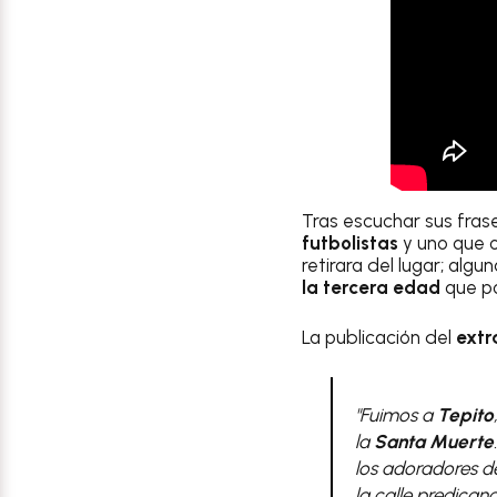
Tras escuchar sus fras
futbolistas
y uno que ot
retirara del lugar; al
la tercera edad
que po
La publicación del
extr
"Fuimos a
Tepito
la
Santa Muerte
los adoradores d
la calle predican