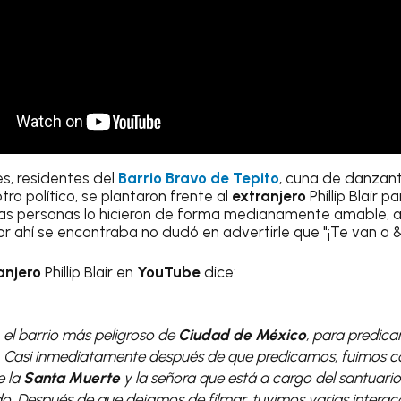
es, residentes del
Barrio Bravo de Tepito
, cuna de danzan
ro político, se plantaron frente al
extranjero
Phillip Blair p
gunas personas lo hicieron de forma medianamente amable,
r ahí se encontraba no dudó en advertirle que "¡Te van a
anjero
Phillip Blair en
YouTube
dice:
, el barrio más peligroso de
Ciudad de México
, para predicar
. Casi inmediatamente después de que predicamos, fuimos c
e la
Santa Muerte
y la señora que está a cargo del santuar
do. Después de que dejamos de filmar, tuvimos varias intera