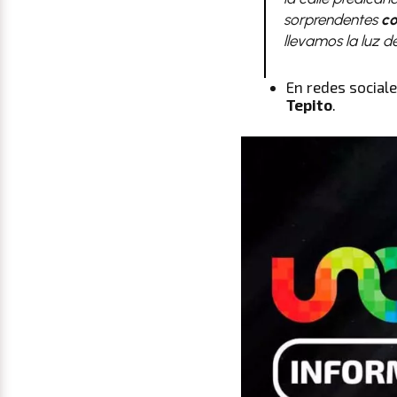
sorprendentes
co
llevamos la luz d
En redes social
Tepito
.