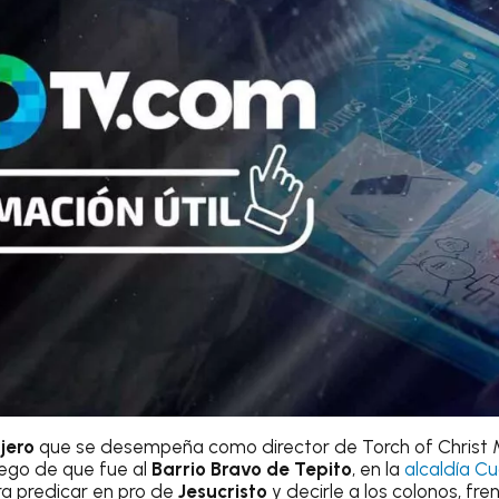
jero
que se desempeña como director de Torch of Christ Min
uego de que fue al
Barrio Bravo de Tepito
, en la
alcaldía C
ra predicar en pro de
Jesucristo
y decirle a los colonos, fren