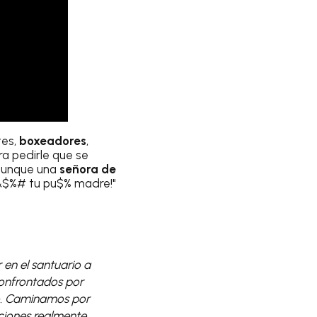
tes,
boxeadores
,
ara pedirle que se
 aunque una
señora de
 &$%# tu pu$% madre!"
 en el santuario a
onfrontados por
io. Caminamos por
cciones realmente