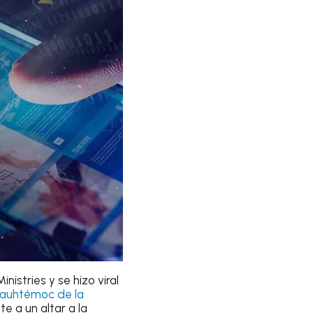
istries y se hizo viral
uauhtémoc de la
te a un altar a la