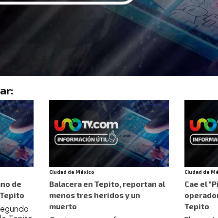
ar:
Ciudad de México
Ciudad de M
uno de
Balacera en Tepito, reportan al
Cae el "
 Tepito
menos tres heridos y un
operador
muerto
Tepito
 segundo