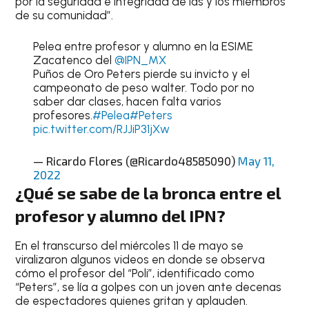
por la seguridad e integridad de las y los miembros
de su comunidad”.
Pelea entre profesor y alumno en la ESIME
Zacatenco del
@IPN_MX
Puños de Oro Peters pierde su invicto y el
campeonato de peso walter. Todo por no
saber dar clases, hacen falta varios
profesores.
#Pelea
#Peters
pic.twitter.com/RJJiP31jXw
— Ricardo Flores (@Ricardo48585090)
May 11,
2022
¿Qué se sabe de la bronca entre el
profesor y alumno del IPN?
En el transcurso del miércoles 11 de mayo se
viralizaron algunos videos en donde se observa
cómo el profesor del “Poli”, identificado como
“Peters”, se lía a golpes con un joven ante decenas
de espectadores quienes gritan y aplauden.