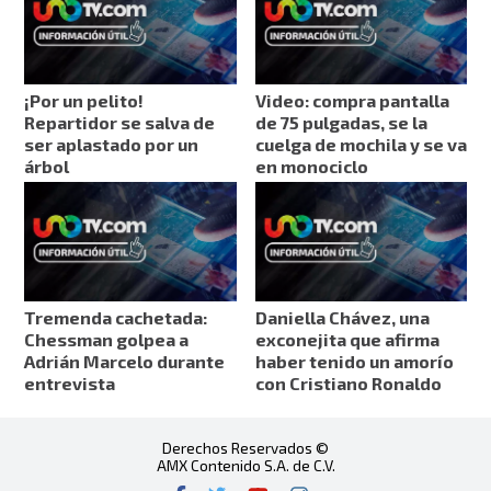
¡Por un pelito!
Video: compra pantalla
Repartidor se salva de
de 75 pulgadas, se la
ser aplastado por un
cuelga de mochila y se va
árbol
en monociclo
Tremenda cachetada:
Daniella Chávez, una
Chessman golpea a
exconejita que afirma
Adrián Marcelo durante
haber tenido un amorío
entrevista
con Cristiano Ronaldo
Derechos Reservados ©
AMX Contenido S.A. de C.V.