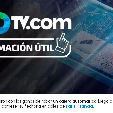
ron con las ganas de robar un
cajero automático
, luego d
a cometer su fechoría en calles de
París, Francia.