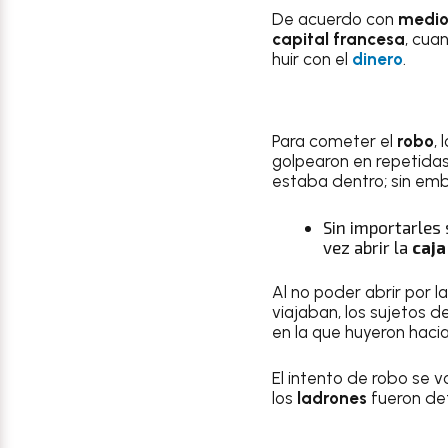
De acuerdo con
medio
capital francesa
, cua
huir con el
dinero
.
Para cometer el
robo
, 
golpearon en repetidas
estaba dentro; sin emb
Sin importarles 
vez abrir la
caja
Al no poder abrir por l
viajaban, los sujetos d
en la que huyeron hac
El intento de robo se v
los
ladrones
fueron det