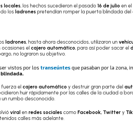
s locales
, los hechos sucedieron el pasado
16 de julio
en el
ndo los
ladrones
pretendían romper la puerta blindada del
los
ladrones
, hasta ahora desconocidos, utilizaron un
vehíc
 ocasiones el
cajero automático
, para así poder sacar el
d
argo, no lograron su objetivo.
ser vistos por los
transeúntes
que pasaban por la zona, i
 blindada.
a fuerza el
cajero automático
y destruir gran parte del
aut
ecidieron huir rápidamente por las calles de la ciudad a b
ia un rumbo desconocido.
olvió
viral
en
redes sociales
como
Facebook, Twitter
y
Tik
enidos calles más adelante.