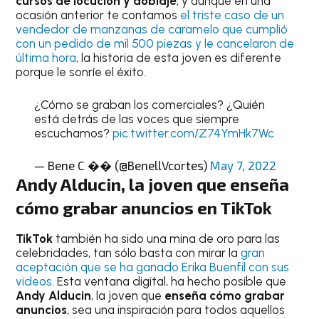
cursos de locución y doblaje
, y aunque en una
ocasión anterior te contamos
el triste caso de un
vendedor de manzanas de caramelo que cumplió
con un pedido de mil 500 piezas y le cancelaron de
última hora
, la historia de esta joven es diferente
porque le sonríe el éxito.
¿Cómo se graban los comerciales? ¿Quién
está detrás de las voces que siempre
escuchamos?
pic.twitter.com/Z74YmHk7Wc
— Bene C �� (@BenellVcortes)
May 7, 2022
Andy Alducin, la joven que enseña
cómo grabar anuncios en TikTok
TikTok
también ha sido una mina de oro para las
celebridades, tan sólo basta con mirar la
gran
aceptación que se ha ganado Erika Buenfil con sus
videos
. Esta ventana digital, ha hecho posible que
Andy Alducin
, la joven que
enseña cómo grabar
anuncios
, sea una inspiración para todos aquellos