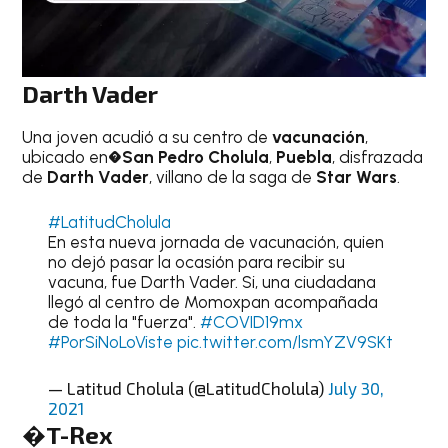
Darth Vader
Una joven acudió a su centro de
vacunación
,
ubicado en�
San Pedro Cholula
,
Puebla
, disfrazada
de
Darth Vader
, villano de la saga de
Star Wars
.
#LatitudCholula
En esta nueva jornada de vacunación, quien
no dejó pasar la ocasión para recibir su
vacuna, fue Darth Vader. Si, una ciudadana
llegó al centro de Momoxpan acompañada
de toda la "fuerza".
#COVID19mx
#PorSiNoLoViste
pic.twitter.com/lsmYZV9SKt
— Latitud Cholula (@LatitudCholula)
July 30,
2021
�T-Rex