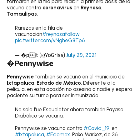
formaron en la fila para recibir la primera dosis de la
vacuna contra
coronavirus
en
Reynosa
,
Tamaulipas
.
Rarezas en la fila de
vacunación
#reynosafollow
pic.twitter.com/vNgheG8Tp6
— �p}t (@YoGriss)
July 29, 2021
�Pennywise
Pennywise
también se vacunó en el municipio de
Ixtapaluca
,
Estado de México
. Diferente a la
película, en esta ocasión no asesinó a nadie y espero
paciente su turno para ser inmunizado.
No solo fue Esqueletor ahora también Payaso
Diabólico se vacuna.
Pennywise se vacuna contra
#Covid_19
, en
#Ixtapaluca
,
#Edomex
. Pako Markez, de 36