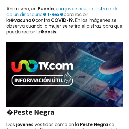
Ahí mismo, en
Puebla
,
una joven acudió disfrazada
de un dinosaurio�
T-Rex
�
para recibir
la�
vacuna�
contra
COVID-19.
En las imágenes se
observa cuando la mujer se retira el disfraz para que
pueda recibir la�
dosis.
�Peste Negra
Dos
jóvenes
vestidos como en la
Peste Negra
se