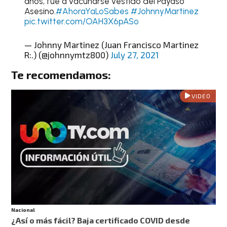
años, fue a vacunarse vestido del Payaso
Asesino.
#AhoraYaLoSabes
#JohnnyMartinez
pic.twitter.com/OAH3X6pASo
— Johnny Martinez (Juan Francisco Martinez
R:.) (@johnnymtz800)
July 27, 2021
Te recomendamos:
VIDEO
Nacional
¿Así o más fácil? Baja certificado COVID desde