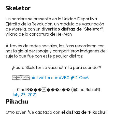
Skeletor
Un hombre se presentó en la Unidad Deportiva
Ejército de la Revolución, un módulo de vacunación
de Morelia, con un
divertido disfraz de "Skeletor"
,
villano de la caricatura de He-Man.
A través de redes sociales, los fans recordaron con
nostalgia al personaje y compartieron imágenes del
sujeto que fue con este peculiar disfraz.
¡Hasta Skeletor se vacunó! Y tú para cuando?!

pic.twitter.com/VB0qBDrQoM
— Cindi3������z�� (@CindiRubioR)
July 23, 2021
Pikachu
Otro joven fue captado con
el disfraz de "Pikachu"
,