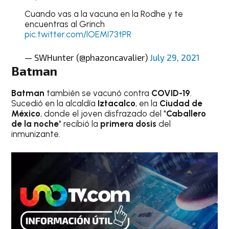
Cuando vas a la vacuna en la Rodhe y te
encuentras al Grinch
pic.twitter.com/lOEMI73tPR
— SWHunter (@phazoncavalier)
July 29, 2021
Batman
Batman
también se vacunó contra
COVID-19
.
Sucedió en la alcaldía
Iztacalco
, en la
Ciudad de
México
, donde el joven disfrazado del "
Caballero
de la noche
" recibió la
primera dosis
del
inmunizante.