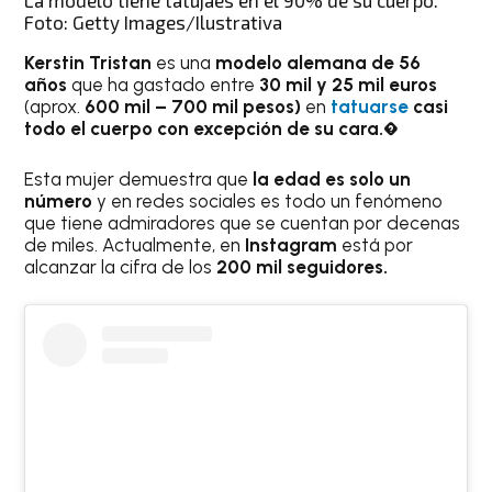
La modelo tiene tatujaes en el 90% de su cuerpo.
Foto: Getty Images/Ilustrativa
Kerstin Tristan
es una
modelo alemana de 56
años
que ha gastado entre
30 mil y 25 mil euros
(aprox.
600 mil – 700 mil pesos)
en
tatuarse
casi
todo el cuerpo con excepción de su cara.�
Esta mujer demuestra que
la edad es solo un
número
y en redes sociales es todo un fenómeno
que tiene admiradores que se cuentan por decenas
de miles. Actualmente, en
Instagram
está por
alcanzar la cifra de los
200 mil seguidores.