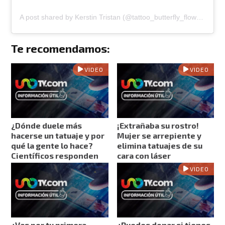
A post shared by Kerstin Tristan (@tattoo_butterfly_flower)
Te recomendamos:
VIDEO
VIDEO
¿Dónde duele más
¡Extrañaba su rostro!
hacerse un tatuaje y por
Mujer se arrepiente y
qué la gente lo hace?
elimina tatuajes de su
Científicos responden
cara con láser
VIDEO
¿Vas por tu primera
¿Puedes donar si tienes