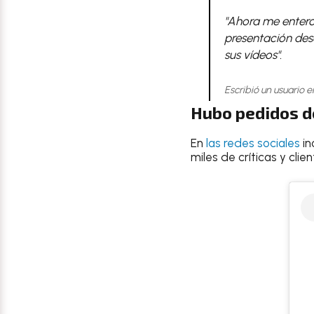
"Ahora me entero 
presentación desc
sus vídeos".
Escribió un usuario e
Hubo pedidos de
En
las redes sociales
in
miles de críticas y clie