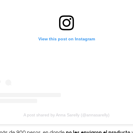
View this post on Instagram
A post shared by Anna Sarelly (@annasarelly)
 más de 900 pesos, en donde
no les enviaron el producto
y