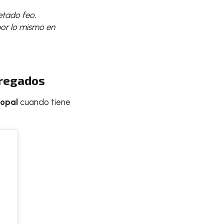
etado feo,
por lo mismo en
tregados
nopal
cuando tiene