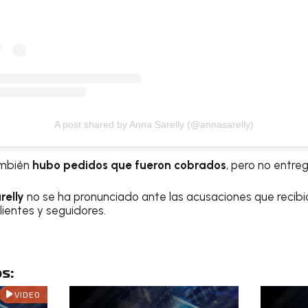
A post shared by Anna Sarelly (@annasarelly)
ambién
hubo pedidos que fueron cobrados
, pero no entre
relly
no se ha pronunciado ante las acusaciones que recibió
lientes y seguidores.
s:
VIDEO