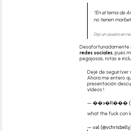
“En el tema de An
no tienen marbete
Dijo un usuario en re
Desafortunadamente
redes sociales
, pues m
pegajosas, rotas e inc
Dejé de seguir/ver
Ahora me entero que
presentación descui
vídeos !.
— ��϶�R��� (@n
what the fuck con l
— val (@vchrisbelly