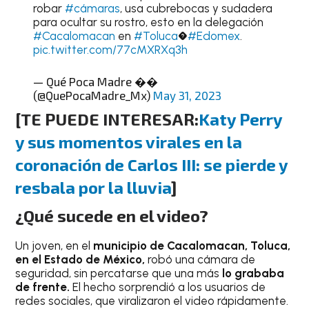
robar
#cámaras
, usa cubrebocas y sudadera
para ocultar su rostro, esto en la delegación
#Cacalomacan
en
#Toluca
�
#Edomex
.
pic.twitter.com/77cMXRXq3h
— Qué Poca Madre ��
(@QuePocaMadre_Mx)
May 31, 2023
[TE PUEDE INTERESAR:
Katy Perry
y sus momentos virales en la
coronación de Carlos III: se pierde y
resbala por la lluvia
]
¿Qué sucede en el video?
Un joven, en el
municipio de Cacalomacan, Toluca,
en el Estado de México,
robó una cámara de
seguridad, sin percatarse que una más
lo grababa
de frente.
El hecho sorprendió a los usuarios de
redes sociales, que viralizaron el video rápidamente.