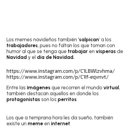
Los memes navideños también ‘
salpican
’ a los
trabajadores
, pues no faltan los que toman con
humor al que se tenga que
trabajar
en
vísperas
de
Navidad
y el
día de Navidad.
https://www.instagram.com/p/C1LBWlzvhma/
https://www.instagram.com/p/C1If-eqvnvt/
Entre las
imágenes
que recorren el mundo
virtual
,
también destacan aquellos en donde los
protagonistas
son los
perritos
.
Los que a temprana hora les da sueño, también
existe un
meme
en
internet
.