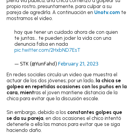
plena vía pública, una chica comenzó a golpear su
propio rostro, presuntamente, para culpar a su
pareja de agredirla. A continuación en
Unotv.com
te
mostramos el video.
hay que tener un cuidado ahora de con quien
te juntas… te pueden joder la vida con una
denuncia falsa en nada
pic.twitter.com/2HxbND7EsT
— STK (@YunFahd)
February 21, 2023
En redes sociales circula un video que muestra el
actuar de los dos jóvenes; por un lado,
la chica se
golpea en repetidas ocasiones con los puños en la
cara, mient
ras el joven mantiene distancia de la
chica para evitar que la discusión escale.
Sin embargo, debido a los
constantes golpes que
se da su pareja
, en dos ocasiones el chico intentó
detenerle a ella las manos para evitar que se siga
haciendo daño.