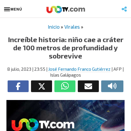
MENÚ
Inicio
»
Virales
»
Increíble historia: niño cae a cráter
de 100 metros de profundidad y
sobrevive
8 julio, 2023
| 23:55
|
José Fernando Franco Gutiérrez
| AFP |
Islas Galápagos