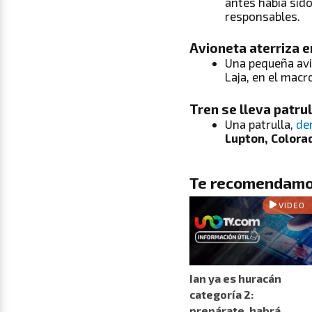
antes había sido
responsables.
Avioneta aterriza e
Una pequeña avi
Laja, en el macr
Tren se lleva patru
Una patrulla,
den
Lupton, Colora
Te recomendamo
VIDEO
Ian ya es huracán
categoría 2:
prepárate, habrá