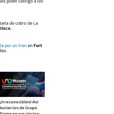
es piden castigo a los
seta de cobro de La
lisco.
da por un tren
en
Fort
deo.
¡Irreconocibles! Así
lucían los de Grupo
Firme en sus inicios;