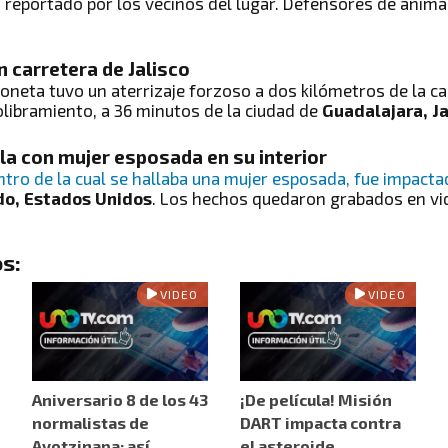
 reportado por los vecinos del lugar. Defensores de animal
n carretera de Jalisco
oneta tuvo un aterrizaje forzoso a dos kilómetros de la ca
olibramiento, a 36 minutos de la ciudad de
Guadalajara, Ja
lla con mujer esposada en su interior
tro de la cual se hallaba una mujer esposada, fue impacta
do, Estados Unidos
. Los hechos quedaron grabados en vi
s:
VIDEO
VIDEO
Aniversario 8 de los 43
¡De película! Misión
normalistas de
DART impacta contra
Ayotzinapa: así
el asteroide