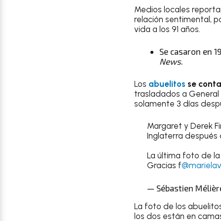
Medios locales reportar
relación sentimental, 
vida a los 91 años.
Se casaron en
1
News
.
Los
abuelitos
se conta
trasladados a General d
solamente 3 días desp
Margaret y Derek Fi
Inglaterra después d
La última foto de l
Gracias f
@mariela
— Sébastien Mélièr
La foto de los abuelit
los dos están en camas