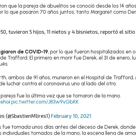
on que la pareja de abuelitos se conoció desde los 14 años,
por lo que pasaron 70 años juntos; tanto Margaret como Dere
950, tuvieron 5 hijos, 11 nietos y 4 bisnietos, reportó el siti
giaron de COVID-19
, por lo que fueron hospitalizados en
e Trafford. El primero en morir fue Derek, el 31 de enero, 
ués.
rth, ambos de 91 años, murieron en el Hospital de Trafford,
e luchar contra el coronavirus uno al lado del otro.
a pareja fue la última vez que se tomaron de la mano.
veho
i
pic.twitter.com/J83w9vGbKK
es (@SbastienMlires1)
February 10, 2021
os fue tomada unos días antes del deceso de Derek, donde
 individuales tomados de la mano; la escena llena de amor