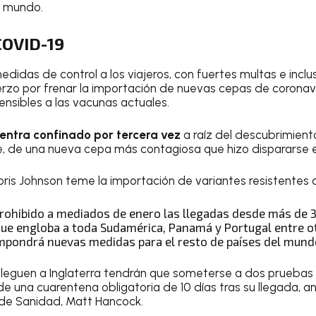
al mundo.
 COVID-19
idas de control a los viajeros, con fuertes multas e inclus
uerzo por frenar la importación de nuevas cepas de coronav
sibles a las vacunas actuales.
uentra confinado por tercera vez
a raíz del descubrimient
re, de una nueva cepa más contagiosa que hizo dispararse 
oris Johnson teme la importación de variantes resistentes a
prohibido a mediados de enero las llegadas desde más de 3
 que engloba a toda Sudamérica, Panamá y Portugal entre otr
mpondrá nuevas medidas para el resto de países del mund
 lleguen a Inglaterra tendrán que someterse a dos pruebas
e una cuarentena obligatoria de 10 días tras su llegada, an
 de Sanidad, Matt Hancock.