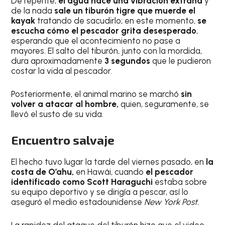
De repente,
el agua hace una vibración extraña
y
de la nada
sale un tiburón tigre que muerde el
kayak
tratando de sacudirlo; en este momento,
se
escucha cómo el pescador grita desesperado
,
esperando que el acontecimiento no pase a
mayores. El salto del tiburón, junto con la mordida,
dura aproximadamente
3 segundos
que le pudieron
costar la vida al pescador.
Posteriormente, el animal marino se marchó
sin
volver a atacar al hombre,
quien, seguramente, se
llevó el susto de su vida.
Encuentro salvaje
El hecho tuvo lugar la tarde del viernes pasado, en
la
costa de O’ahu,
en Hawái, cuando
el pescador
identificado como Scott Haraguchi
estaba sobre
su equipo deportivo y se dirigía a pescar, así lo
aseguró el medio estadounidense
New York Post.
La rapidez del ataque del tiburón hizo que el video