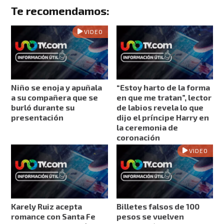
Te recomendamos:
VIDEO
Niño se enoja y apuñala
“Estoy harto de la forma
a su compañera que se
en que me tratan”, lector
burló durante su
de labios revela lo que
presentación
dijo el príncipe Harry en
la ceremonia de
coronación
VIDEO
Karely Ruiz acepta
Billetes falsos de 100
romance con Santa Fe
pesos se vuelven