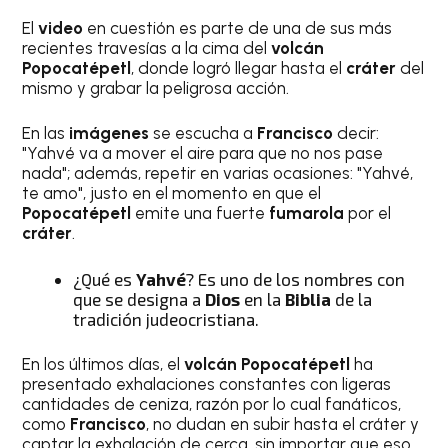
El
video
en cuestión es parte de una de sus más
recientes travesías a la cima del
volcán
Popocatépetl
, donde logró llegar hasta el
cráter
del
mismo y grabar la peligrosa acción.
En las
imágenes
se escucha a
Francisco
decir:
"Yahvé va a mover el aire para que no nos pase
nada"; además, repetir en varias ocasiones: "Yahvé,
te amo", justo en el momento en que el
Popocatépetl
emite una fuerte
fumarola
por el
cráter
.
¿Qué es
Yahvé
? Es uno de los nombres con
que se designa a
Dios
en la
Biblia
de la
tradición judeocristiana.
En los últimos días, el
volcán Popocatépetl
ha
presentado exhalaciones constantes con ligeras
cantidades de ceniza, razón por lo cual fanáticos,
como
Francisco
, no dudan en subir hasta el cráter y
captar la exhalación de cerca, sin importar que eso