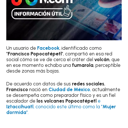
Un usuario de
Facebook
, identificado como
"
Francisco Popocatépetl
", compartió en esa red
social cómo se ve de cerca el cráter del
volcán
, que
en ese momento echaba una
fumarola
, perceptible
desde zonas más bajas.
De acuerdo con datos de sus
redes sociales
,
Francisco
nació en
Ciudad de México
,
actualmente
se desempeña como preparador físico y es un fiel
escalador de
los volcanes Popocatépetl
e
Iztaccíhuatl
, conocido este último como la "
Mujer
dormida
".