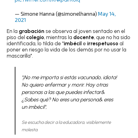
— Simone Hanna (@simonelhanna)
May 14,
2021
En la
grabación
se observa al joven sentado en el
piso del
colegio
, mientras la
docente
, que no ha sido
identificada, lo tilda de "
imbécil
e
irrespetuoso
al
poner en riesgo la vida de los demás por no usar la
mascarilla".
"¡No me importa si estás vacunado, idiota!
No quiero enfermar y morir. Hay otras
personas a las que puedes infectar&
¿Sabes qué? No eres una persona& eres
un imbécil",
Se escucha decir a la educadora, visiblemente
molesta.