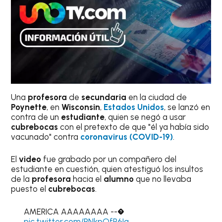
Una
profesora
de
secundaria
en la ciudad de
Poynette
, en
Wisconsin
,
Estados Unidos
, se lanzó en
contra de un
estudiante
, quien se negó a usar
cubrebocas
con el pretexto de que "él ya había sido
vacunado" contra
coronavirus (COVID-19)
.
El
video
fue grabado por un compañero del
estudiante en cuestión, quien atestiguó los insultos
de la
profesora
hacia el
alumno
que no llevaba
puesto el
cubrebocas
.
AMERICA AAAAAAAA --�
pic.twitter.com/RNkpQfR6Iq