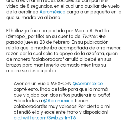
ahora es viral. En redes sociales se comparte el
video de 8 segundos, en el cual una auxiliar de vuelo
de la aerolínea
Aeroméxico
carga a un pequeño en lo
que su madre va al baño.
El hallazgo fue compartido por Marco A. Portillo
(@mapo_portillo) en su cuenta de
Twitter
, �el
pasado jueves 23 de febrero. En su publicación
relata que la madre iba acompañada de otro menor,
razón por la cuál solicitó apoyo de la azafata, quien
de manera "colaboradora" arrulló al bebé en sus
brazos para mantenerlo calmado mientras su
madre se desocupaba.
Ayer en un vuelo MEX-CEN
@Aeromexico
capté esto, lindo detalle para que la mamá
que viajaba con dos niños pudiera ir al baño!
Felicidades a
@Aeromexico
tienen
colaborador@s muy valiosos! Por cierto a mi
atendió ella y excelente trato y disposición!
pic.twitter.com/3MbzstlmT6