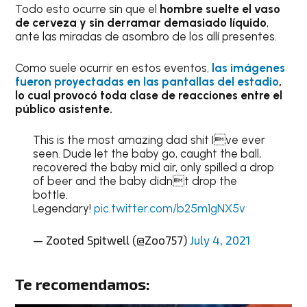
Todo esto ocurre sin que el
hombre suelte el vaso
de cerveza y sin derramar demasiado líquido
,
ante las miradas de asombro de los allí presentes.
Como suele ocurrir en estos eventos
,
las imágenes
fueron proyectadas en las pantallas del estadio
,
lo cual provocó toda clase de reacciones entre el
público asistente.
This is the most amazing dad shit Ive ever
seen. Dude let the baby go, caught the ball,
recovered the baby mid air, only spilled a drop
of beer and the baby didnt drop the
bottle.
Legendary!
pic.twitter.com/b25m1gNX5v
— Zooted Spitwell (@Zoo757)
July 4, 2021
Te recomendamos: