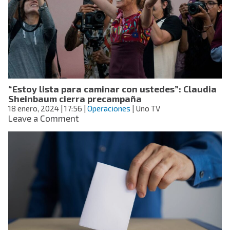
hay
negación
en
temas
de
inseguridad
“Estoy lista para caminar con ustedes”: Claudia
Sheinbaum cierra precampaña
18 enero, 2024
| 17:56
|
Operaciones
| Uno TV
on
Leave a Comment
“Estoy
lista
para
caminar
con
ustedes”:
Claudia
Sheinbaum
cierra
precampaña