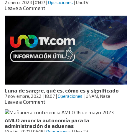
2 enero, 2023
| 01:07
mundo
|
Operaciones
| UnoTV
on
Leave a Comment
Karely
Ruiz:
outfits
sensuales
de
Año
Nuevo
(fotos).
Luna de sangre, qué es, cómo es y significado
7 noviembre, 2022
| 18:07
|
Operaciones
| UNAM, Nasa
on
Leave a Comment
Luna
de
sangre,
AMLO anuncia autonomía para la
qué
administración de aduanas
es,
14 julio, 2021
| 06:19
|
Operaciones
| Uno TV