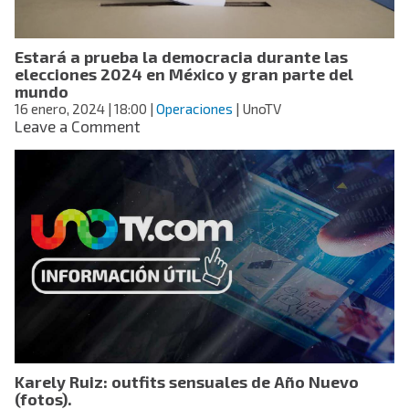
Estará a prueba la democracia durante las
elecciones 2024 en México y gran parte del
mundo
16 enero, 2024
| 18:00
|
Operaciones
| UnoTV
on
Leave a Comment
Estará
a
prueba
la
democracia
durante
las
elecciones
2024
en
México
y
gran
Karely Ruiz: outfits sensuales de Año Nuevo
parte
(fotos).
del