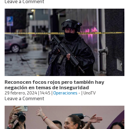
on
Leave a Comment
¿Quién
es
Donald
Trump,
el
candidato
republicano
a
la
Presidencia
de
Estados
Unidos?
Reconocen focos rojos pero también hay
negación en temas de inseguridad
29 febrero, 2024
| 14:45
|
Operaciones
-
| UnoTV
on
Leave a Comment
Reconocen
focos
rojos
pero
también