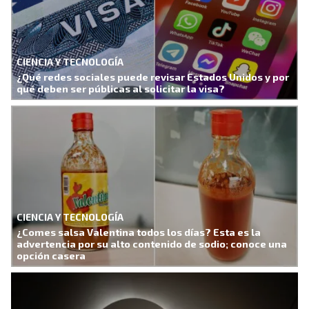
CIENCIA Y TECNOLOGÍA
¿Qué redes sociales puede revisar Estados Unidos y por
qué deben ser públicas al solicitar la visa?
CIENCIA Y TECNOLOGÍA
¿Comes salsa Valentina todos los días? Esta es la
advertencia por su alto contenido de sodio; conoce una
opción casera