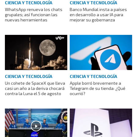
CIENCIA Y TECNOLOGÍA
CIENCIA Y TECNOLOGÍA
WhatsApp renueva los chats
Banco Mundial insta a países
grupales; así funcionan las
en desarrollo a usar IA para
nuevas herramientas
mejorar su gobernanza
CIENCIA Y TECNOLOGÍA
CIENCIA Y TECNOLOGÍA
Un cohete de SpaceX que lleva
Apple borró brevemente a
casi un año a la deriva chocará
Telegram de su tienda: ¿Qué
contra la Luna el 5 de agosto
ocurrió?